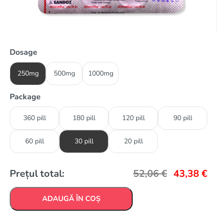
Dosage
250mg
500mg
1000mg
Package
360 pill
180 pill
120 pill
90 pill
60 pill
30 pill
20 pill
Prețul total:
52,06
€
43,38
€
ADAUGĂ ÎN COȘ