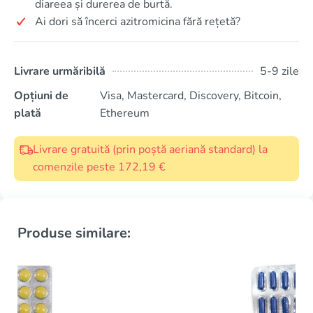
diareea și durerea de burtă.
Ai dori să încerci azitromicina fără rețetă?
Livrare urmăribilă
5-9 zile
Opțiuni de
Visa, Mastercard, Discovery, Bitcoin,
plată
Ethereum
Livrare gratuită (prin poștă aeriană standard) la
comenzile peste 172,19 €
Produse similare: