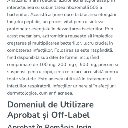
Analizând mai în detaliu, azitromicina acționează prin
interacțiunea cu subunitatea ribozomală 50S a
bacteriilor. Această acțiune duce la blocarea elongării
lanțului peptidic, un proces vital pentru sinteza
proteinelor esențiale în dezvoltarea bacteriilor. Prin
acest mecanism, azitromicina reușește să impiedice
creșterea și multiplicarea bacteriilor, lucru crucial în
combaterea infecțiilor. Folosirea sa este răspândită,
fiind disponibilă sub diferite forme, incluzând
comprimate de 100 mg, 200 mg și 500 mg, precum și
suspensii pentru copii, ceea ce o face accesibilă pentru
toate vârstele. Este adesea utilizată în tratamentul
infecțiilor respiratorii, infecțiilor urinare și în afecțiuni
dermatologice, cum ar fi acneea.
Domeniul de Utilizare
Aprobat și Off-Label
Aprobat în România (prin