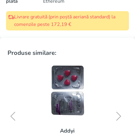
plată
Ethereum
Livrare gratuită (prin poștă aeriană standard) la
comenzile peste 172,19 €
Produse similare:
Addyi