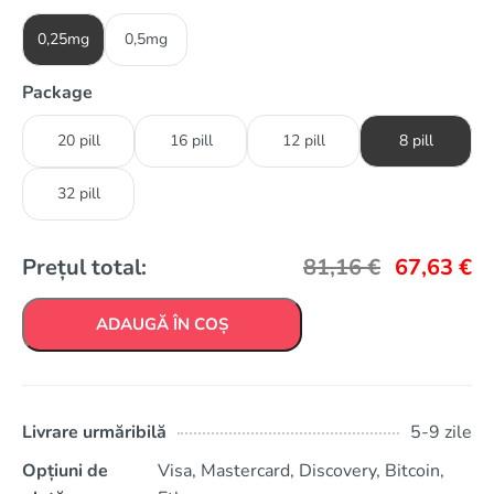
0,25mg
0,5mg
Package
20 pill
16 pill
12 pill
8 pill
32 pill
Prețul total:
81,16
€
67,63
€
ADAUGĂ ÎN COȘ
Livrare urmăribilă
5-9 zile
Opțiuni de
Visa, Mastercard, Discovery, Bitcoin,