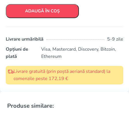
ADAUGĂ ÎN COȘ
Livrare urmăribilă
5-9 zile
Opțiuni de
Visa, Mastercard, Discovery, Bitcoin,
plată
Ethereum
Livrare gratuită (prin poștă aeriană standard) la
comenzile peste 172,19 €
Produse similare: