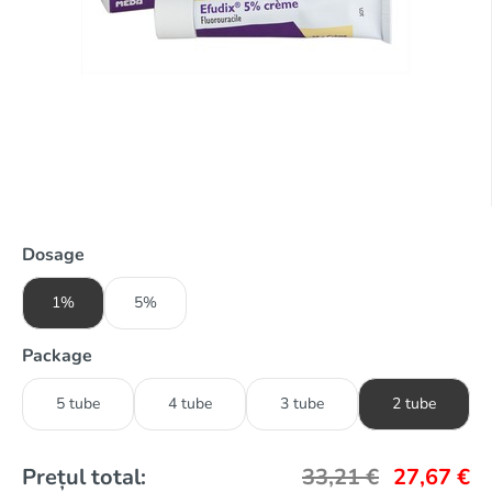
Dosage
1%
5%
Package
5 tube
4 tube
3 tube
2 tube
Prețul total:
33,21
€
27,67
€