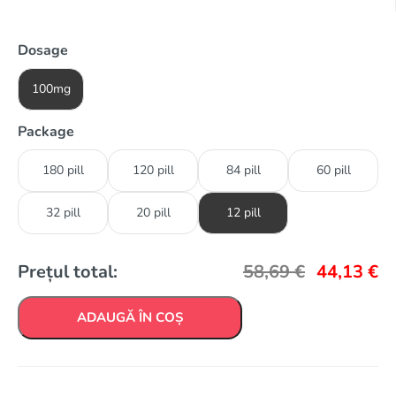
Dosage
100mg
Package
180 pill
120 pill
84 pill
60 pill
32 pill
20 pill
12 pill
Prețul total:
58,69
€
44,13
€
ADAUGĂ ÎN COȘ