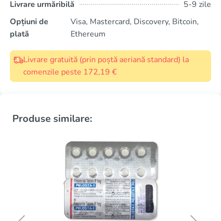
Livrare urmăribilă
5-9 zile
Opțiuni de
Visa, Mastercard, Discovery, Bitcoin,
plată
Ethereum
Livrare gratuită (prin poștă aeriană standard) la
comenzile peste 172,19 €
Produse similare: