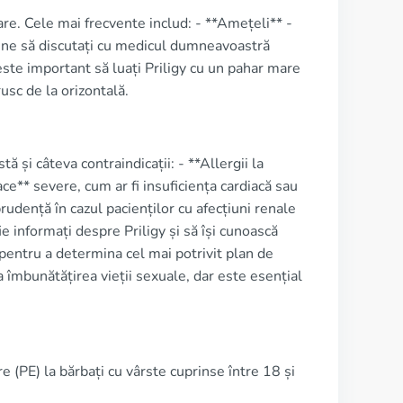
re. Cele mai frecvente includ: - **Amețeli** -
ine să discutați cu medicul dumneavoastră
ste important să luați Priligy cu un pahar mare
rusc de la orizontală.
tă și câteva contraindicații: - **Allergii la
ce** severe, cum ar fi insuficiența cardiacă sau
udență în cazul pacienților cu afecțiuni renale
ie informați despre Priligy și să își cunoască
pentru a determina cel mai potrivit plan de
 îmbunătățirea vieții sexuale, dar este esențial
e (PE) la bărbați cu vârste cuprinse între 18 și