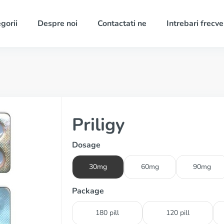
gorii
Despre noi
Contactati ne
Intrebari frecv
Priligy
Dosage
30mg
60mg
90mg
Package
180 pill
120 pill