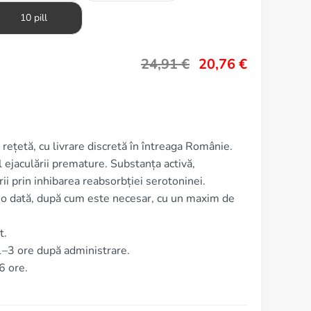
10 pill
24,91
€
20,76
€
ră rețetă, cu livrare discretă în întreaga Românie.
l ejaculării premature. Substanța activă,
rii prin inhibarea reabsorbției serotoninei.
 o dată, după cum este necesar, cu un maxim de
t.
1–3 ore după administrare.
6 ore.