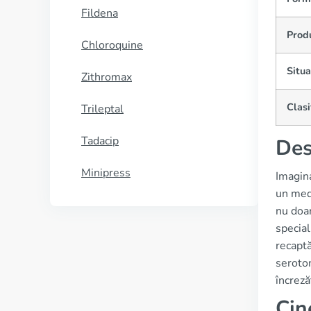
Fildena
Prod
Chloroquine
Situa
Zithromax
Clasi
Trileptal
Tadacip
Des
Minipress
Imagina
un med
nu doar
special
recaptă
seroton
încreză
Cin