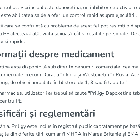
entul activ principal este dapoxetina, un inhibitor selectiv al 
 este abilitatea sa de a oferi un control rapid asupra ejaculării.
ii care se confruntă cu probleme de acest fel pot resimți o disp
u PE afectează atât viața sexuală, cât și relațiile personale. De
te și rapide.
ormații despre medicament
ina este disponibilă sub diferite denumiri comerciale, cea mai cu
omerciale precum Duratia în India și Westoxetin în Rusia. Ace
mg, de obicei ambalate în blistere de 1, 3 sau 6 tablete.”
armacies, utilizatorii ar trebui să caute "Priligy Dapoxetine t
 pentru PE.
sificări și reglementări
nia, Priligy este inclus în registrul public ca tratament pe ba
ățile din diferite țări, cum ar fi MHRA în Marea Britanie și EM