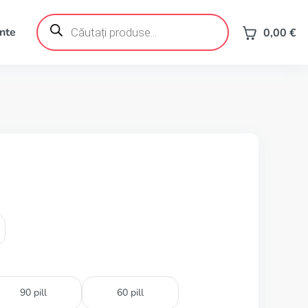
Products
search
ente
0,00
€
90 pill
60 pill