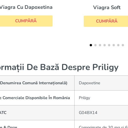
Viagra Soft
Propecia
CUMPĂRĂ
CUMPĂRĂ
ormații De Bază Despre Priligy
(Denumirea Comună Internațională)
Dapoxetine
 Comerciale Disponibile În România
Priligy
ATC
G04BX14
e & Doze
Comprimate de 30 mg și 