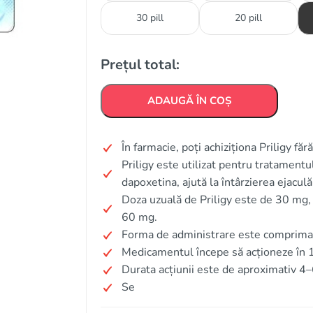
30 pill
20 pill
Prețul total:
ADAUGĂ ÎN COȘ
În farmacie, poți achiziționa Priligy fă
Priligy este utilizat pentru tratamentu
dapoxetina, ajută la întârzierea ejaculă
Doza uzuală de Priligy este de 30 mg,
60 mg.
Forma de administrare este comprima
Medicamentul începe să acționeze în 
Durata acțiunii este de aproximativ 4–
Se