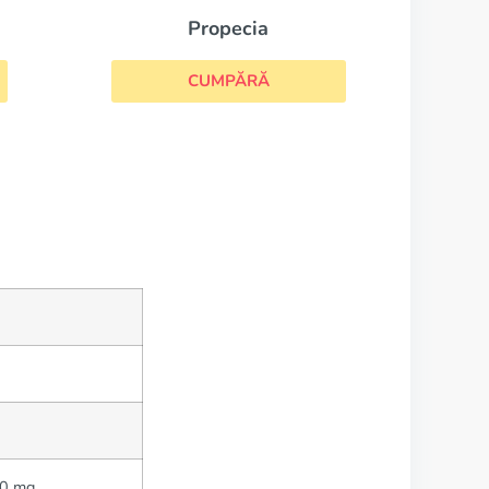
60 mg