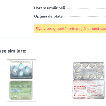
Livrare urmăribilă
Opțiuni de plată
Livrare gratuită (prin poștă aeriană s
se similare: