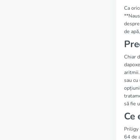
Ca oric
**Naus
despre 
de apă,
Pre
Chiar d
dapoxet
aritmii
sau cu 
opțiuni
tratame
să fie 
Ce 
Priligy
64 de a