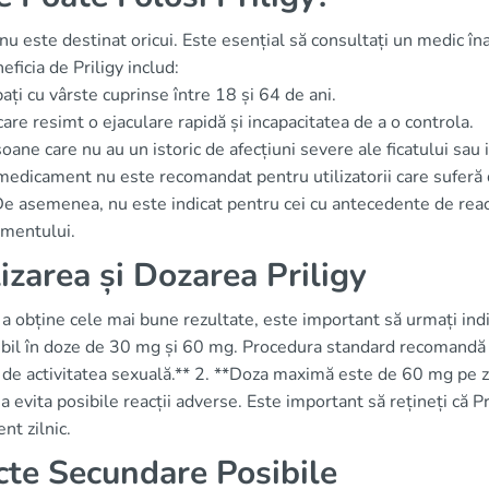
 nu este destinat oricui. Este esențial să consultați un medic î
eficia de Priligy includ:
ați cu vârste cuprinse între 18 și 64 de ani.
care resimt o ejaculare rapidă și incapacitatea de a o controla.
oane care nu au un istoric de afecțiuni severe ale ficatului sau i
medicament nu este recomandat pentru utilizatorii care sufer
 De asemenea, nu este indicat pentru cei cu antecedente de re
mentului.
lizarea și Dozarea Priligy
a obține cele mai bune rezultate, este important să urmați indic
bil în doze de 30 mg și 60 mg. Procedura standard recomandă ur
 de activitatea sexuală.** 2. **Doza maximă este de 60 mg pe zi
a evita posibile reacții adverse. Este important să rețineți că P
nt zilnic.
cte Secundare Posibile