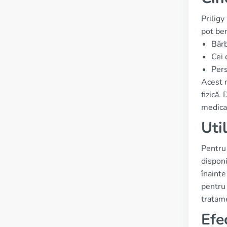
Priligy
pot ben
Bărb
Cei 
Pers
Acest 
fizică.
medica
Uti
Pentru 
disponi
înainte
pentru 
tratame
Efe