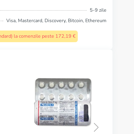
5-9 zile
Visa, Mastercard, Discovery, Bitcoin, Ethereum
tandard) la comenzile peste 172,19 €
Kamagra Oral Jelly Vol-2
CUMPĂRĂ