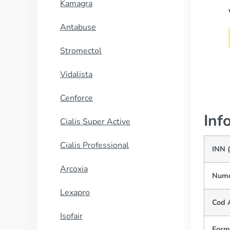
Kamagra
Viagra Cu Dapoxetina
Antabuse
CUMPĂRĂ
Stromectol
Vidalista
Cenforce
Inf
Cialis Super Active
Cialis Professional
INN 
Arcoxia
Nume
Lexapro
Cod 
Isofair
Form