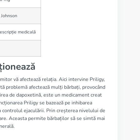
 Johnson
scripție medicală
ționează
itor vă afectează relația. Aici intervine Priligy,
tă problemă afectează mulți bărbați, provocând
numirea de dapoxetină, este un medicament creat
ncționarea Priligy se bazează pe inhibarea
 controlul ejaculării. Prin creșterea nivelului de
lare. Aceasta permite bărbaților să se simtă mai
nerală.