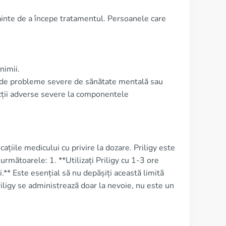
nainte de a începe tratamentul. Persoanele care
nimii.
ă de probleme severe de sănătate mentală sau
acții adverse severe la componentele
ațiile medicului cu privire la dozare. Priligy este
mătoarele: 1. **Utilizați Priligy cu 1-3 ore
.** Este esențial să nu depășiți această limită
riligy se administrează doar la nevoie, nu este un