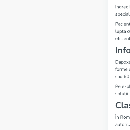
Ingredi
special
Pacienț
lupta c
eficien
Inf
Dapoxet
forme c
sau 60 
Pe e-ph
soluții
Cla
În Româ
autorit