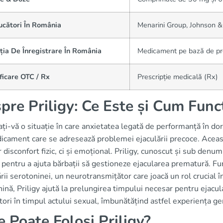
ucători În România
Menarini Group, Johnson &
ția De Înregistrare În România
Medicament pe bază de pre
ficare OTC / Rx
Prescripție medicală (Rx)
pre Priligy: Ce Este și Cum Func
ți-vă o situație în care anxietatea legată de performanță în dorm
icament care se adresează problemei ejaculării precoce. Aceas
 disconfort fizic, ci și emoțional. Priligy, cunoscut și sub de
 pentru a ajuta bărbații să gestioneze ejacularea prematură. Fu
rii serotoninei, un neurotransmițător care joacă un rol crucial în
ină, Priligy ajută la prelungirea timpului necesar pentru ejacu
tori în timpul actului sexual, îmbunătățind astfel experiența ge
e Poate Folosi Priligy?