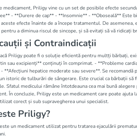
e medicament, Priligy vine cu un set de posibile efecte secunda
ee** - **Durere de cap** - **Insomnie** - **Oboseală** Este b
aceste efecte înainte de a începe tratamentul. De asemenea, e
 pentru a diminua riscul de sincope, și să evitați să vă ridicați b
cauții și Contraindicații
acă Priligy poate fi o soluție eficientă pentru multți bărbați, exis
in sau excipienți** conținuți în comprimat. - **Probleme cardia
. - **Afecțiuni hepatice moderate sau severe**. Se recomandă pr
un istoric de tulburări de sângerare. Este crucial ca bărbații să f
le. Sfatul medicului rămâne întotdeauna cea mai bună alegere 
nt. În concluzie, Priligy este un medicament care poate ajuta la
utilizat corect și sub supravegherea unui specialist.
este Priligy?
 este un medicament utilizat pentru tratarea ejaculării prematur
ni.