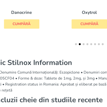
Danocrine
Oxytrol
CUMPĂRĂ
CUMPĂRĂ
ic Stilnox Information
(Denumire Comună Internațională): Eszopiclone • Denumiri come
05CF04 • Forme & doze: Tablete de 1mg, 2mg, și 3mg • Manuf
i • Registration status in Romania: Aprobat și eliberat pe bază
 rețetă
cluzii cheie din studiile recente