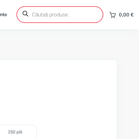
Products
search
ente
0,00
€
150 pill