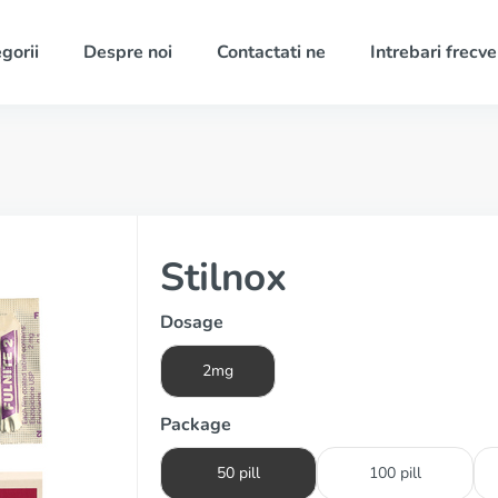
gorii
Despre noi
Contactati ne
Intrebari frecv
Stilnox
Dosage
2mg
Package
50 pill
100 pill