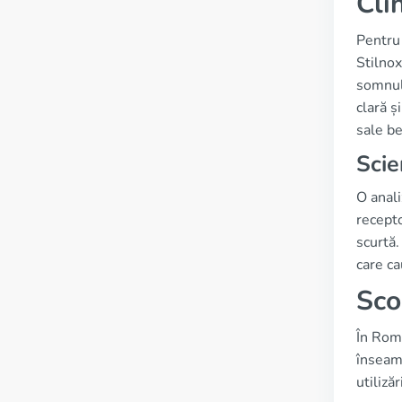
Cli
Pentru
Stilnox
somnulu
clară ș
sale b
Scie
O anali
recepto
scurtă.
care ca
Sco
În Rom
înseamn
utiliză