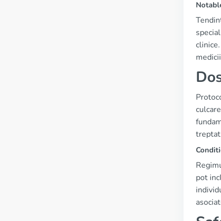
Notabl
Tendinț
special
clinice
medicii
Dos
Protoco
culcare
fundame
treptat
Conditi
Regimur
pot inc
individ
asociat