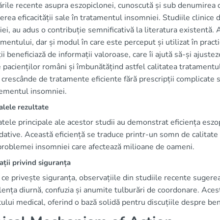
rile recente asupra eszopiclonei, cunoscută și sub denumirea c
erea eficacității sale în tratamentul insomniei. Studiile clinice
i, au adus o contribuție semnificativă la literatura existentă. 
entului, dar și modul în care este perceput și utilizat în practi
ii beneficiază de informații valoroase, care îi ajută să-și ajust
 pacienților români și îmbunătățind astfel calitatea tratamentu
 crescânde de tratamente eficiente fără prescripții complicate 
mentul insomniei.
alele rezultate
tele principale ale acestor studii au demonstrat eficiența eszo
dative. Această eficiență se traduce printr-un somn de calitat
 problemei insomniei care afectează milioane de oameni.
ții privind siguranța
 ce privește siguranța, observațiile din studiile recente suger
nța diurnă, confuzia și anumite tulburări de coordonare. Aceste
ului medical, oferind o bază solidă pentru discuțiile despre benefic