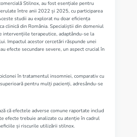
omercială Stilnox, au fost esențiale pentru
 derulate între anii 2022 și 2025, cu participarea
Aceste studii au explorat nu doar eficiența
ca clinică din România. Specialiștii din domeniul
eze intervențiile terapeutice, adaptându-se la
lui. Impactul acestor cercetări răspunde unei
sau efecte secundare severe, un aspect crucial în
piclonei în tratamentul insomniei, comparativ cu
e superioară pentru mulți pacienți, adresându-se
ează că efectele adverse comune raportate includ
 efecte trebuie analizate cu atenție în cadrul
iile și riscurile utilizării stilnox.