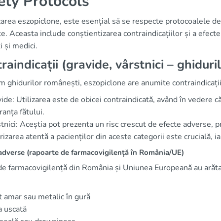
ety Protocols
izarea eszopiclone, este esențial să se respecte protocoalele d
e. Aceasta include conștientizarea contraindicațiilor și a efect
i și medici.
raindicații (gravide, vârstnici – ghidur
 ghidurilor românești, eszopiclone are anumite contraindicații
ide: Utilizarea este de obicei contraindicată, având în vedere că 
ranța fătului.
tnici: Aceștia pot prezenta un risc crescut de efecte adverse,
izarea atentă a pacienților din aceste categorii este crucială, ia
adverse (rapoarte de farmacovigilență în România/UE)
 de farmacovigilență din România și Uniunea Europeană au arăt
 amar sau metalic în gură
 uscată