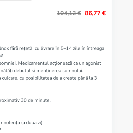
104,12
€
86,77
€
nox fără rețetă, cu livrare în 5–14 zile în întreaga
ă.
nsomniei. Medicamentul acționează ca un agonist
nătăți debutul și menținerea somnului.
culcare, cu posibilitatea de a crește până la 3
roximativ 30 de minute.
nolența (a doua zi).
?