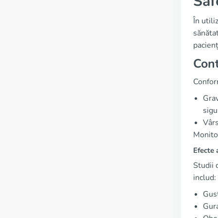
Saf
În util
sănătat
pacienț
Cont
Conform
Grav
sigu
Vârs
Monitor
Efecte 
Studii
includ:
Gust
Gura