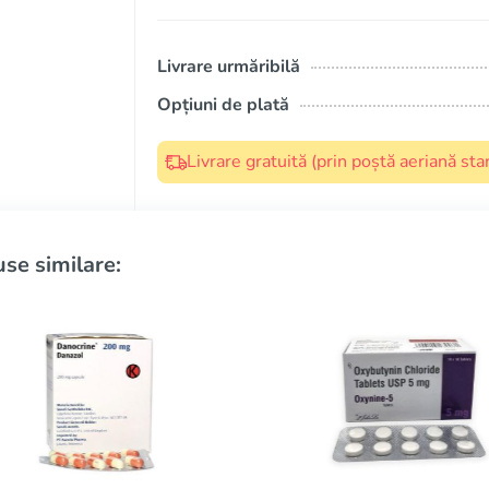
Livrare urmăribilă
Opțiuni de plată
Livrare gratuită (prin poștă aeriană s
se similare: