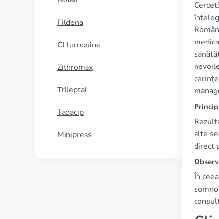
Isofair
Cercetă
înțeleg
Fildena
Românie
medicam
Chloroquine
sănătăț
nevoile
Zithromax
cerințe
Trileptal
manage
Princip
Tadacip
Rezulta
alte se
Minipress
direct
Observa
În ceea
somnole
consult