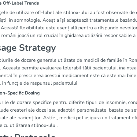
e Off-Label Trends
ele de utilizare off-label ale stilnox-ului au fost observate de c
iștii în somnologie. Aceștia își adaptează tratamentele bazându
. Această flexibilitate este esențială pentru a răspunde nevoilor
 români joacă un rol crucial în ghidarea utilizării responsabile a 
age Strategy
lurile de dozare generale utilizate de medicii de familie în Ro
. Aceasta permite evaluarea tolerabilității pacientului, înaintea
ntal în prescrierea acestui medicament este că este mai bine 
, în funcție de răspunsul pacientului.
on-Specific Dosing
ile de dozare specifice pentru diferite tipuri de insomnie, cond
lude creșteri ale dozei sau adaptări personalizate, bazate pe s
uale ale pacienților. Astfel, medicii pot asigura un tratament ef
e cu utilizarea stilnox-ului.