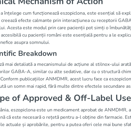
nical Mechanism of Action
 a înțelege cum funcționează eszopiclona, este esențial să ex
 creează efecte calmante prin interacțiunea cu receptorii GABA-A
i. Acesta este modul prin care pacienții pot simți o îmbunătăți
i accesibilă cu pacienții români este esențială pentru a le expl
enefice asupra somnului.
ntific Breakdown
ză mai detaliată a mecanismului de acțiune al stilnox-ului arată
rilor GABA-A, similar cu alte sedative, dar cu o structură chim
 Conform publicațiilor ANMDMR, acest lucru face ca eszopiclona
ută un somn mai rapid, fără multe dintre efectele secundare as
pe of Approved & Off-Label Use
ânia, eszopiclona este un medicament aprobat de ANMDMR, avâ
ă că este necesară o rețetă pentru a-l obține din farmacie. Est
rile actuale și aprobările, pentru a putea oferi cele mai bune sfat