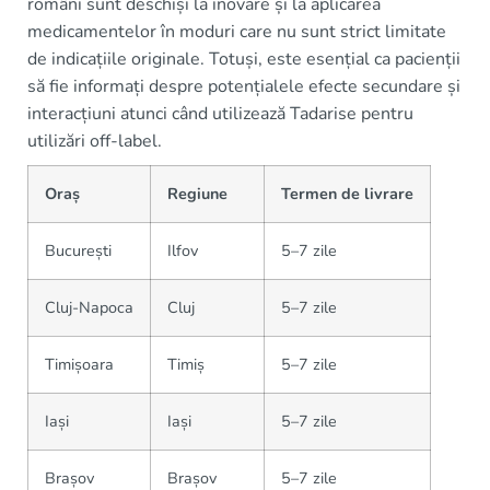
români sunt deschiși la inovare și la aplicarea
medicamentelor în moduri care nu sunt strict limitate
de indicațiile originale. Totuși, este esențial ca pacienții
să fie informați despre potențialele efecte secundare și
interacțiuni atunci când utilizează Tadarise pentru
utilizări off-label.
Oraș
Regiune
Termen de livrare
București
Ilfov
5–7 zile
Cluj-Napoca
Cluj
5–7 zile
Timișoara
Timiș
5–7 zile
Iași
Iași
5–7 zile
Brașov
Brașov
5–7 zile