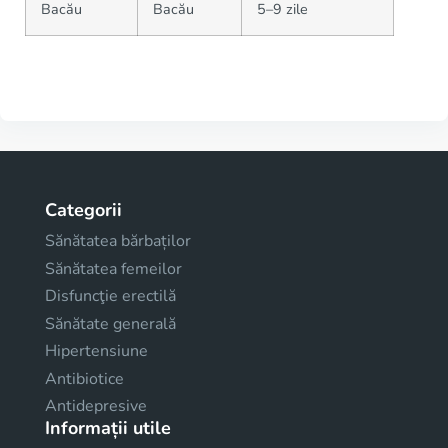
Bacău
Bacău
5–9 zile
Categorii
Sănătatea bărbaților
Sănătatea femeilor
Disfuncţie erectilă
Sănătate generală
Hipertensiune
Antibiotice
Antidepresive
Informații utile