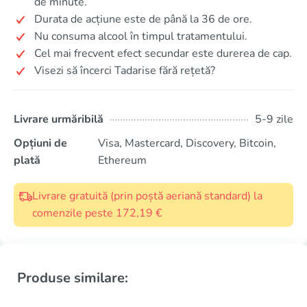
de minute.
Durata de acțiune este de până la 36 de ore.
Nu consuma alcool în timpul tratamentului.
Cel mai frecvent efect secundar este durerea de cap.
Visezi să încerci Tadarise fără rețetă?
Livrare urmăribilă
5-9 zile
Opțiuni de
Visa, Mastercard, Discovery, Bitcoin,
plată
Ethereum
Livrare gratuită (prin poștă aeriană standard) la
comenzile peste 172,19 €
Produse similare: