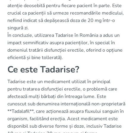
atenție deosebită pentru fiecare pacient în parte. Este
crucial ca pacienții să urmeze recomandările medicului,
nefiind indicat să depășească doza de 20 mg într-o
singură zi.
În concluzie, utilizarea Tadarise în România a adus un
impact semnificativ asupra pacienților, în special în
domeniul tratării disfuncției erectile, oferind o opțiune
eficientă și bine tollerată).
Ce este Tadarise?
Tadarise este un medicament utilizat în principal
pentru tratarea disfuncției erectile, o problemă care
afectează mulți bărbați din întreaga lume. Este
cunoscut sub denumirea internațională non-proprietară
**Tadalafil**, care acționează asupra fluxului sanguin în
organism, facilitând erecția. Acest medicament este
disponibil sub diverse forme și doze, inclusiv Tadarise