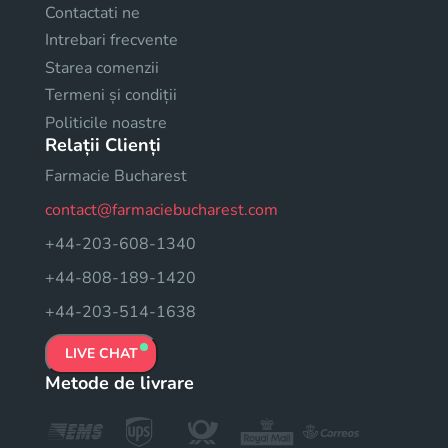
Contactati ne
Intrebari frecvente
Starea comenzii
Termeni și condiții
Politicile noastre
Relații Clienți
Farmacie Bucharest
contact@farmaciebucharest.com
+44-203-608-1340
+44-808-189-1420
+44-203-514-1638
LIVE CHAT
Metode de livrare