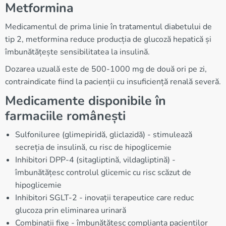
Metformina
Medicamentul de prima linie în tratamentul diabetului de
tip 2, metformina reduce producția de glucoză hepatică și
îmbunătățește sensibilitatea la insulină.
Dozarea uzuală este de 500-1000 mg de două ori pe zi,
contraindicate fiind la pacienții cu insuficiență renală severă.
Medicamente disponibile în
farmaciile românești
Sulfoniluree (glimepiridă, gliclazidă) - stimulează
secreția de insulină, cu risc de hipoglicemie
Inhibitori DPP-4 (sitagliptină, vildagliptină) -
îmbunătățesc controlul glicemic cu risc scăzut de
hipoglicemie
Inhibitori SGLT-2 - inovații terapeutice care reduc
glucoza prin eliminarea urinară
Combinații fixe - îmbunătățesc complianța pacienților