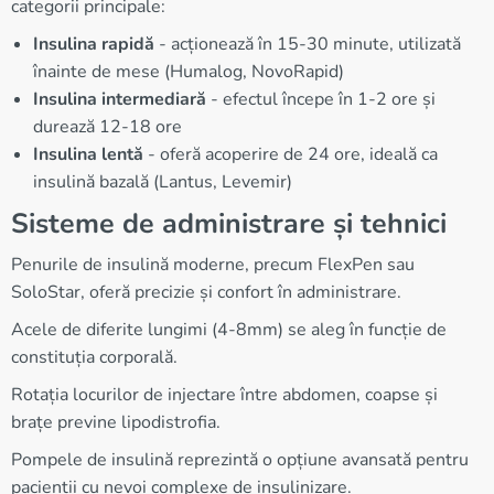
categorii principale:
Insulina rapidă
- acționează în 15-30 minute, utilizată
înainte de mese (Humalog, NovoRapid)
Insulina intermediară
- efectul începe în 1-2 ore și
durează 12-18 ore
Insulina lentă
- oferă acoperire de 24 ore, ideală ca
insulină bazală (Lantus, Levemir)
Sisteme de administrare și tehnici
Penurile de insulină moderne, precum FlexPen sau
SoloStar, oferă precizie și confort în administrare.
Acele de diferite lungimi (4-8mm) se aleg în funcție de
constituția corporală.
Rotația locurilor de injectare între abdomen, coapse și
brațe previne lipodistrofia.
Pompele de insulină reprezintă o opțiune avansată pentru
pacienții cu nevoi complexe de insulinizare.