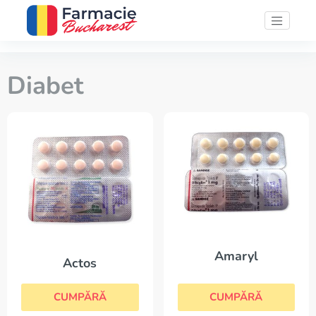
Diabet
Amaryl
Actos
CUMPĂRĂ
CUMPĂRĂ