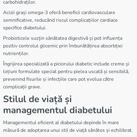
carbohidraților.
Acizii grași omega-3 oferă beneficii cardiovasculare
semnificative, reducând riscul complicațiilor cardiace
specifice diabetului.
Probioticele susțin sănătatea digestivă și pot influența
pozitiv controlul glicemic prin îmbunătățirea absorbției
nutrienților.
Îngrijirea specializată a piciorului diabetic include creme și
loțiuni formulate special pentru pielea uscată și sensibilă,
prevenind fisurile și infecțiile care pot evolua către
complicații grave.
Stilul de viață și
managementul diabetului
Managementul eficient al diabetului depinde în mare
măsură de adoptarea unui stil de viață sănătos și echilibrat.