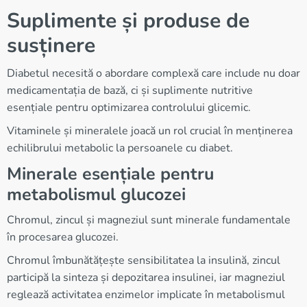
Suplimente și produse de
susținere
Diabetul necesită o abordare complexă care include nu doar
medicamentația de bază, ci și suplimente nutritive
esențiale pentru optimizarea controlului glicemic.
Vitaminele și mineralele joacă un rol crucial în menținerea
echilibrului metabolic la persoanele cu diabet.
Minerale esențiale pentru
metabolismul glucozei
Chromul, zincul și magneziul sunt minerale fundamentale
în procesarea glucozei.
Chromul îmbunătățește sensibilitatea la insulină, zincul
participă la sinteza și depozitarea insulinei, iar magneziul
reglează activitatea enzimelor implicate în metabolismul