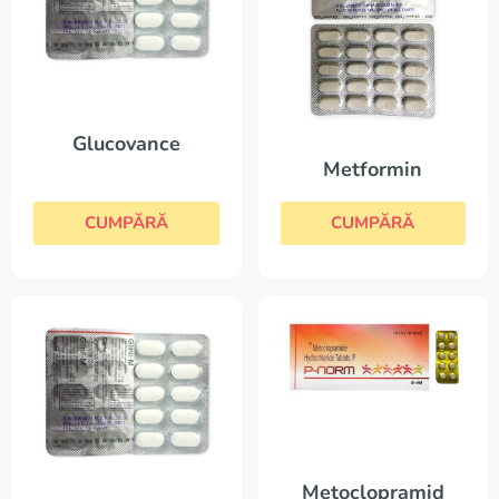
Glucovance
Metformin
CUMPĂRĂ
CUMPĂRĂ
Metoclopramid