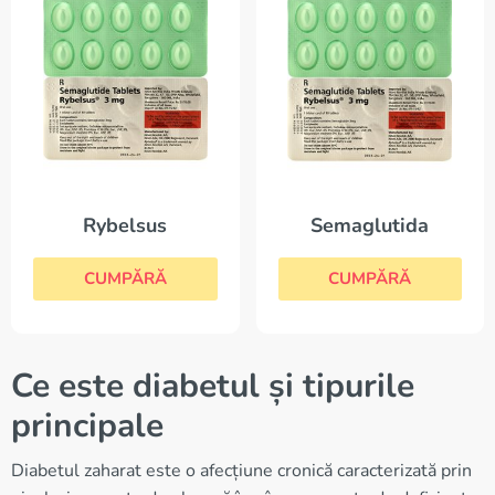
Rybelsus
Semaglutida
CUMPĂRĂ
CUMPĂRĂ
Ce este diabetul și tipurile
principale
Diabetul zaharat este o afecțiune cronică caracterizată prin