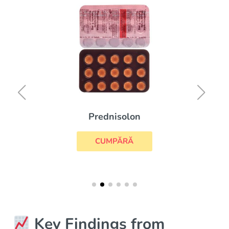
Prednisolon
CUMPĂRĂ
Key Findings from