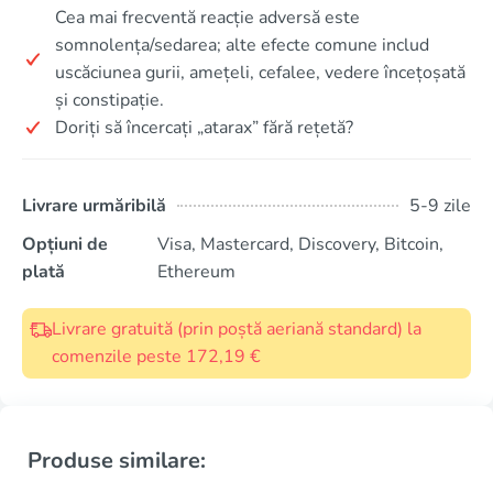
Cea mai frecventă reacție adversă este
somnolența/sedarea; alte efecte comune includ
uscăciunea gurii, amețeli, cefalee, vedere încețoșată
și constipație.
Doriți să încercați „atarax” fără rețetă?
Livrare urmăribilă
5-9 zile
Opțiuni de
Visa, Mastercard, Discovery, Bitcoin,
plată
Ethereum
Livrare gratuită (prin poștă aeriană standard) la
comenzile peste 172,19 €
Produse similare: