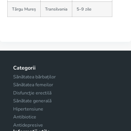
Târgu Mureș
Transilvania
5–9 zile
Categorii
Sănătatea bărbaților
Sănătatea femeilor
Disfuncţie erectilă
Sănătate generală
Hipertensiune
Antibiotice
Antidepresive