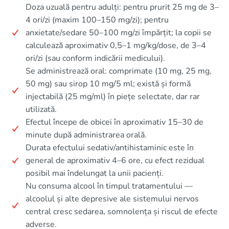
Doza uzuală pentru adulți: pentru prurit 25 mg de 3–
4 ori/zi (maxim 100–150 mg/zi); pentru
anxietate/sedare 50–100 mg/zi împărțit; la copii se
calculează aproximativ 0,5–1 mg/kg/dose, de 3–4
ori/zi (sau conform indicării medicului).
Se administrează oral: comprimate (10 mg, 25 mg,
50 mg) sau sirop 10 mg/5 ml; există și formă
injectabilă (25 mg/ml) în piețe selectate, dar rar
utilizată.
Efectul începe de obicei în aproximativ 15–30 de
minute după administrarea orală.
Durata efectului sedativ/antihistaminic este în
general de aproximativ 4–6 ore, cu efect rezidual
posibil mai îndelungat la unii pacienți.
Nu consuma alcool în timpul tratamentului —
alcoolul și alte depresive ale sistemului nervos
central cresc sedarea, somnolența și riscul de efecte
adverse.