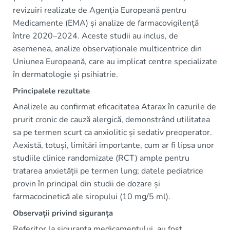
revizuiri realizate de Agenția Europeană pentru
Medicamente (EMA) și analize de farmacovigilență
între 2020–2024. Aceste studii au inclus, de
asemenea, analize observaționale multicentrice din
Uniunea Europeană, care au implicat centre specializate
în dermatologie și psihiatrie.
Principalele rezultate
Analizele au confirmat eficacitatea Atarax în cazurile de
prurit cronic de cauză alergică, demonstrând utilitatea
sa pe termen scurt ca anxiolitic și sedativ preoperator.
Aexistă, totuși, limitări importante, cum ar fi lipsa unor
studiile clinice randomizate (RCT) ample pentru
tratarea anxietății pe termen lung; datele pediatrice
provin în principal din studii de dozare și
farmacocinetică ale siropului (10 mg/5 ml).
Observații privind siguranța
Referitor la siguranța medicamentului, au fost