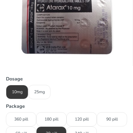
Dosage
10mg
25mg
Package
360 pill
180 pill
120 pill
90 pill