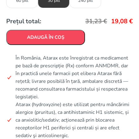
60 pill
30 pill
240 pill
Prețul total:
31,23
€
19,08
€
ADAUGĂ ÎN COȘ
În România, Atarax este înregistrat ca medicament
pe bază de prescripție (Rx) conform ANMDMR, dar
în practică unele farmacii pot elibera Atarax fără
rețetă; livrare posibilă în țară, ambalare discretă —
recomand consultarea farmacistului și respectarea
legislației.
Atarax (hydroxyzine) este utilizat pentru mâncărimi
alergice (pruritus), ca antihistaminic H1 sistemic, și
ca anxiolitic/sedativ; acționează prin blocarea
receptorilor H1 periferici și centrali și are efect
sedativ şi anticolinergic.