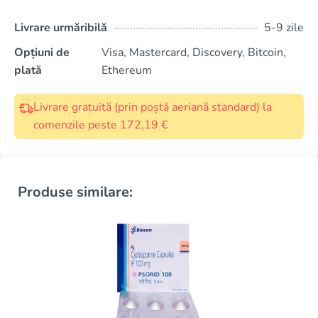
Livrare urmăribilă
5-9 zile
Opțiuni de
Visa, Mastercard, Discovery, Bitcoin,
plată
Ethereum
Livrare gratuită (prin poștă aeriană standard) la
comenzile peste 172,19 €
Produse similare: