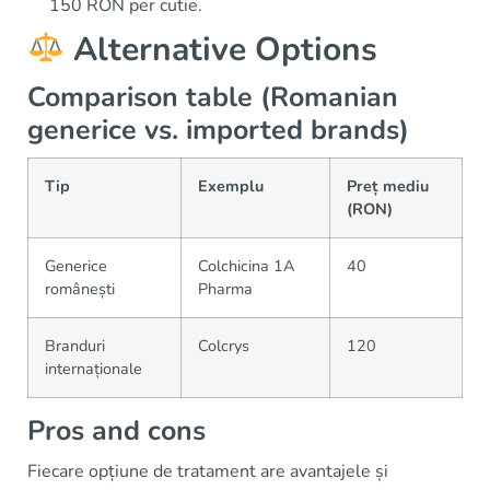
150 RON per cutie.
Alternative Options
Comparison table (Romanian
generice vs. imported brands)
Tip
Exemplu
Preț mediu
(RON)
Generice
Colchicina 1A
40
românești
Pharma
Branduri
Colcrys
120
internaționale
Pros and cons
Fiecare opțiune de tratament are avantajele și