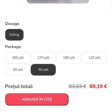
Dosage
0,5mg
Package
360 pill
270 pill
180 pill
120 pill
90 pill
60 pill
Prețul total:
83,03
€
69,19
€
ADAUGĂ ÎN COȘ