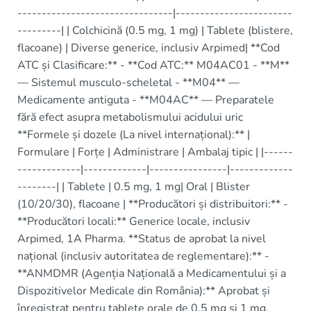
--------------------------------|------------------------
---------| | Colchicină (0.5 mg, 1 mg) | Tablete (blistere,
flacoane) | Diverse generice, inclusiv Arpimed| **Cod
ATC și Clasificare:** - **Cod ATC:** M04AC01 - **M**
— Sistemul musculo-scheletal - **M04** —
Medicamente antiguta - **M04AC** — Preparatele
fără efect asupra metabolismului acidului uric
**Formele și dozele (La nivel internațional):** |
Formulare | Forțe | Administrare | Ambalaj tipic | |------
-------------|-------------|----------------|-------------
--------| | Tablete | 0.5 mg, 1 mg| Oral | Blister
(10/20/30), flacoane | **Producători și distribuitori:** -
**Producători locali:** Generice locale, inclusiv
Arpimed, 1A Pharma. **Status de aprobat la nivel
național (inclusiv autoritatea de reglementare):** -
**ANMDMR (Agenția Națională a Medicamentului și a
Dispozitivelor Medicale din România):** Aprobat și
înregistrat pentru tablete orale de 0.5 mg și 1 mg.