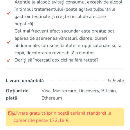
Atenție la alcool: evitați consumul excesiv de alcool
în timpul tratamentului (poate agrava tulburările
gastrointestinale și crește riscul de afectare
hepatică).
Cel mai frecvent efect secundar este greața; pot
apărea de asemenea vărsături, diaree, dureri
abdominale, fotosensibilitate, erupții cutanate și, la
copii, decolorarea reversibilă a dinților.
Doriți să încercați doxiciclina fără rețetă?
Livrare urmăribilă
5-9 zile
Opțiuni de
Visa, Mastercard, Discovery, Bitcoin,
plată
Ethereum
Livrare gratuită (prin poștă aeriană standard) la
comenzile peste 172,19 €