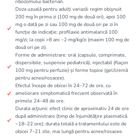
ribozomului bacterian.
Doza uzuală pentru adulți variază: regim obişnuit
200 mg în prima zi (100 mg de două ori), apoi 100
mg o dată pe zi sau 100 mg de două ori pe zi în
funcție de indicație; profilaxie antimalarică 100
mg/zi; la copii >8 ani ~2 mg/kg/zi (maxim 100 mg de
două ori pe zi).
Forme de administrare: oral (capsule, comprimate,
dispersibile, suspensie pediatrică), injectabil (flaçon
100 mg pentru perfuzie) și forme topice (gel/cremă
pentru acnee/rosacee).
Efectul începe de obicei în 24–72 de ore, cu
ameliorare simptomatică frecvent observată în
primele 24–48 de ore.
Durata acţiunii: efect clinic de aproximativ 24 de ore
după administrare (timp de înjumătăţire plasma­tică
~18–22 ore); durata totală a tratamentului este de
obicei 7–21 zile, mai lungă pentru acnee/rosacee.