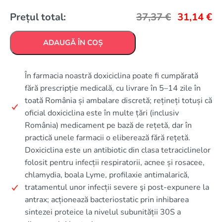
Prețul total:
37,37
€
31,14
€
ADAUGĂ ÎN COȘ
În farmacia noastră doxiciclina poate fi cumpărată
fără prescripție medicală, cu livrare în 5–14 zile în
toată România și ambalare discretă; rețineți totuși că
oficial doxiciclina este în multe țări (inclusiv
România) medicament pe bază de rețetă, dar în
practică unele farmacii o eliberează fără rețetă.
Doxiciclina este un antibiotic din clasa tetraciclinelor
folosit pentru infecții respiratorii, acnee și rosacee,
chlamydia, boala Lyme, profilaxie antimalarică,
tratamentul unor infecții severe şi post-expunere la
antrax; acționează bacteriostatic prin inhibarea
sintezei proteice la nivelul subunității 30S a