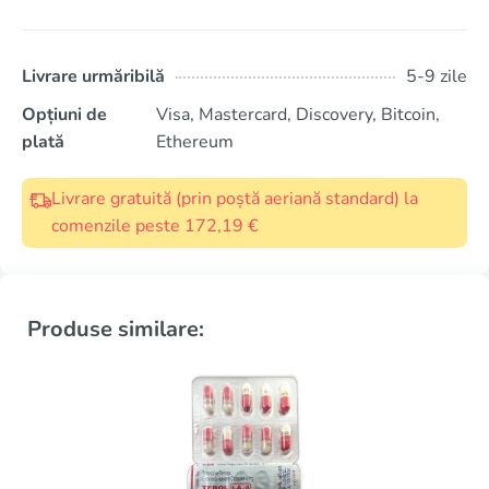
Livrare urmăribilă
5-9 zile
Opțiuni de
Visa, Mastercard, Discovery, Bitcoin,
plată
Ethereum
Livrare gratuită (prin poștă aeriană standard) la
comenzile peste 172,19 €
Produse similare: