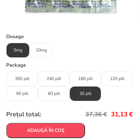
Dosage
5mg
10mg
Package
360 pill
240 pill
180 pill
120 pill
90 pill
60 pill
30 pill
Prețul total:
37,36
€
31,13
€
ADAUGĂ ÎN COȘ