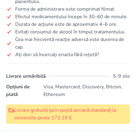
pacientului.
Forma de administrare este comprimat filmat.
Efectul medicamentului începe în 30–60 de minute.
Durata de acțiune este de aproximativ 4–6 ore.
Evitați consumul de alcool în timpul tratamentului.
Cea mai frecventă reacție adversă este durerea de
cap.
Ați dori să încercați eriacta fără rețetă?
Livrare urmăribilă
5-9 zile
Opțiuni de
Visa, Mastercard, Discovery, Bitcoin,
plată
Ethereum
Livrare gratuită (prin poștă aeriană standard) la
comenzile peste 172,19 €