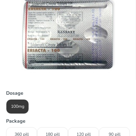
Dosage
100mg
Package
360 pill
180 pill
120 pill
90 pill