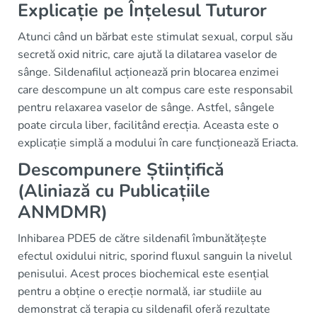
Explicație pe Înțelesul Tuturor
Atunci când un bărbat este stimulat sexual, corpul său
secretă oxid nitric, care ajută la dilatarea vaselor de
sânge. Sildenafilul acționează prin blocarea enzimei
care descompune un alt compus care este responsabil
pentru relaxarea vaselor de sânge. Astfel, sângele
poate circula liber, facilitând erecția. Aceasta este o
explicație simplă a modului în care funcționează Eriacta.
Descompunere Științifică
(Aliniază cu Publicațiile
ANMDMR)
Inhibarea PDE5 de către sildenafil îmbunătățește
efectul oxidului nitric, sporind fluxul sanguin la nivelul
penisului. Acest proces biochemical este esențial
pentru a obține o erecție normală, iar studiile au
demonstrat că terapia cu sildenafil oferă rezultate