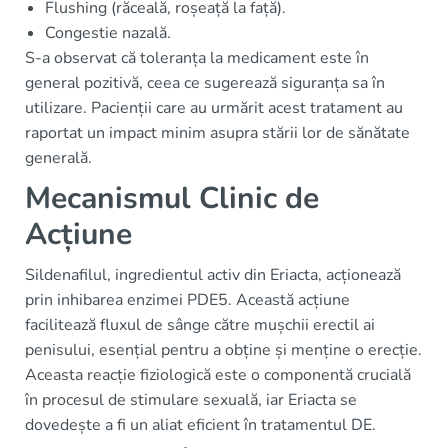
Flushing (răceală, roșeață la față).
Congestie nazală.
S-a observat că toleranța la medicament este în
general pozitivă, ceea ce sugerează siguranța sa în
utilizare. Pacienții care au urmărit acest tratament au
raportat un impact minim asupra stării lor de sănătate
generală.
Mecanismul Clinic de
Acțiune
Sildenafilul, ingredientul activ din Eriacta, acționează
prin inhibarea enzimei PDE5. Această acțiune
facilitează fluxul de sânge către mușchii erectil ai
penisului, esențial pentru a obține și menține o erecție.
Aceasta reacție fiziologică este o componentă crucială
în procesul de stimulare sexuală, iar Eriacta se
dovedește a fi un aliat eficient în tratamentul DE.