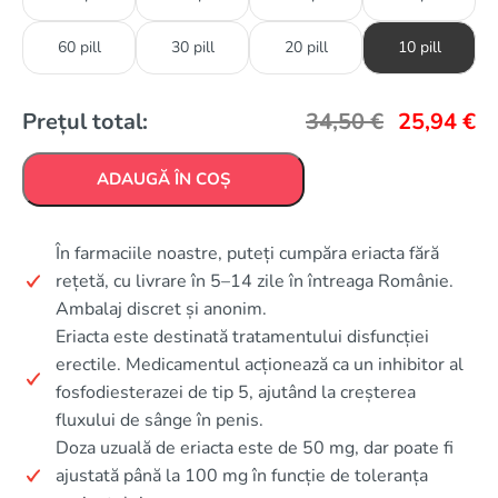
60 pill
30 pill
20 pill
10 pill
Prețul total:
34,50
€
25,94
€
ADAUGĂ ÎN COȘ
În farmaciile noastre, puteți cumpăra eriacta fără
rețetă, cu livrare în 5–14 zile în întreaga Românie.
Ambalaj discret și anonim.
Eriacta este destinată tratamentului disfuncției
erectile. Medicamentul acționează ca un inhibitor al
fosfodiesterazei de tip 5, ajutând la creșterea
fluxului de sânge în penis.
Doza uzuală de eriacta este de 50 mg, dar poate fi
ajustată până la 100 mg în funcție de toleranța