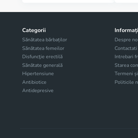
Categorii
Informați
Sănătatea bărbaților
Despre no
Sănătatea femeilor
Contactati
Disfuncţie erectilă
Intrebari 
Sănătate generală
Starea com
Hipertensiune
Termeni și
Antibiotice
Politicile 
Antidepresive