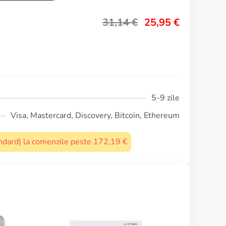
31,14
€
25,95
€
5-9 zile
Visa, Mastercard, Discovery, Bitcoin, Ethereum
tandard) la comenzile peste 172,19 €