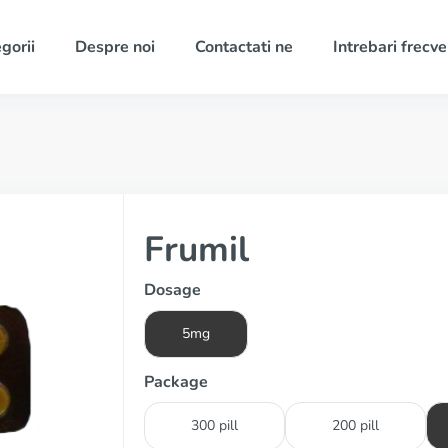
gorii
Despre noi
Contactati ne
Intrebari frecv
Frumil
Dosage
5mg
Package
300 pill
200 pill