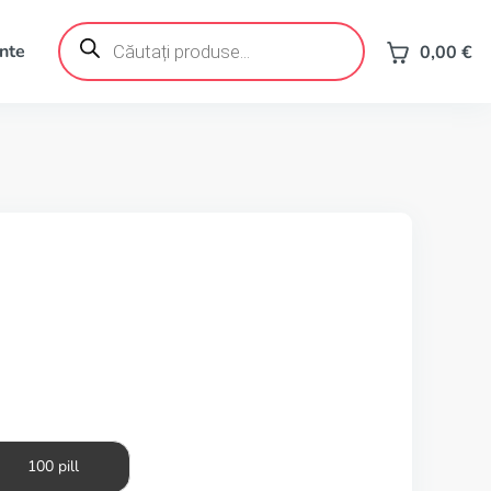
Products
search
ente
0,00
€
100 pill