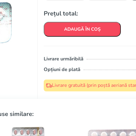
Prețul total:
ADAUGĂ ÎN COȘ
Livrare urmăribilă
Opțiuni de plată
Livrare gratuită (prin poștă aeriană s
se similare: