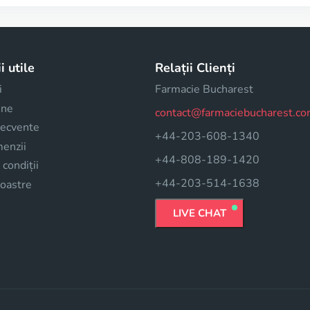
i utile
Relații Clienți
i
Farmacie Bucharest
 ne
contact@farmaciebucharest.c
frecvente
+44-203-608-1340
enzii
+44-808-189-1420
 condiții
+44-203-514-1638
noastre
LIVE CHAT