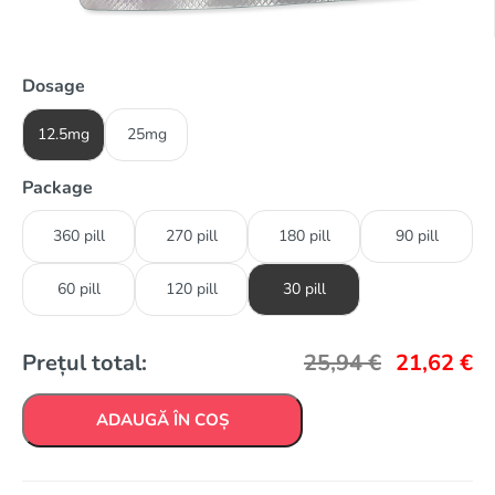
Dosage
12.5mg
25mg
Package
360 pill
270 pill
180 pill
90 pill
60 pill
120 pill
30 pill
Prețul total:
25,94
€
21,62
€
ADAUGĂ ÎN COȘ