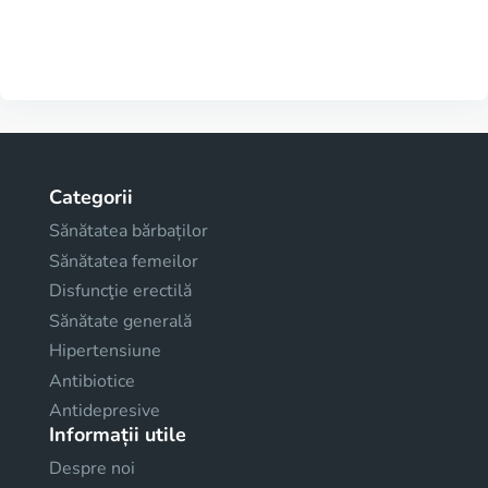
Categorii
Sănătatea bărbaților
Sănătatea femeilor
Disfuncţie erectilă
Sănătate generală
Hipertensiune
Antibiotice
Antidepresive
Informații utile
Despre noi