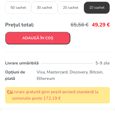
50 sachet
30 sachet
20 sachet
10 sachet
Prețul total:
65,56
€
49,29
€
ADAUGĂ ÎN COȘ
Livrare urmăribilă
5-9 zile
Opțiuni de
Visa, Mastercard, Discovery, Bitcoin,
plată
Ethereum
Livrare gratuită (prin poștă aeriană standard) la
comenzile peste 172,19 €