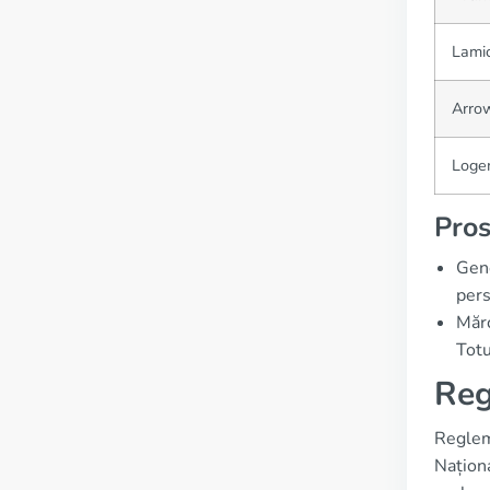
Lamic
Arro
Log
Pros
Gene
pers
Mărc
Totu
Reg
Regleme
Națion