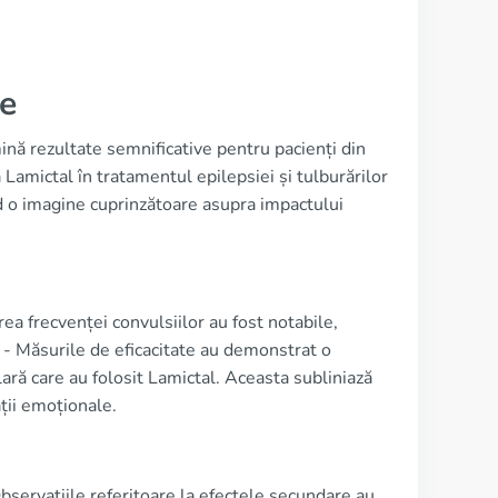
te
ină rezultate semnificative pentru pacienți din
Lamictal în tratamentul epilepsiei și tulburărilor
nd o imagine cuprinzătoare asupra impactului
ea frecvenței convulsiilor au fost notabile,
 - Măsurile de eficacitate au demonstrat o
ară care au folosit Lamictal. Aceasta subliniază
ății emoționale.
Observațiile referitoare la efectele secundare au