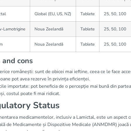
tal
Global (EU, US, NZ)
Tablete
25, 50, 100
w-Lamotrigine
Noua Zeelandă
Tablete
25, 50, 100
em
Noua Zeelandă
Tablete
25, 50, 100
 and cons
rice românești: sunt de obicei mai ieftine, ceea ce le face acces
oane pot avea rezerve în privința eficienței.
ile importate: pot beneficia de o percepție mai bună din partea 
și, costul poate fi mai ridicat.
ulatory Status
ntarea medicamentelor, inclusiv a Lamictal, este un aspect cru
ală de Medicamente și Dispozitive Medicale (ANMDMR) joacă un