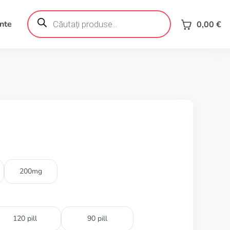
Products
search
ente
0,00
€
200mg
120 pill
90 pill