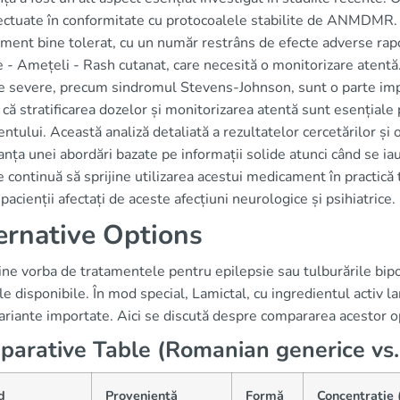
ectuate în conformitate cu protocoalele stabilite de ANMDMR. Î
ent bine tolerat, cu un număr restrâns de efecte adverse rapor
 - Amețeli - Rash cutanat, care necesită o monitorizare atentă. 
e severe, precum sindromul Stevens-Johnson, sunt o parte impo
că stratificarea dozelor și monitorizarea atentă sunt esențiale p
ntului. Această analiză detaliată a rezultatelor cercetărilor și
nța unei abordări bazate pe informații solide atunci când se iau 
e continuă să sprijine utilizarea acestui medicament în practică 
pacienții afectați de aceste afecțiuni neurologice și psihiatrice.
ernative Options
ne vorba de tratamentele pentru epilepsie sau tulburările bipo
le disponibile. În mod special, Lamictal, cu ingredientul activ l
variante importate. Aici se discută despre compararea acestor o
arative Table (Romanian generice vs.
d
Proveniență
Formă
Concentrație