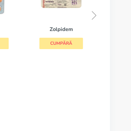
Zolpidem
CUMPĂRĂ