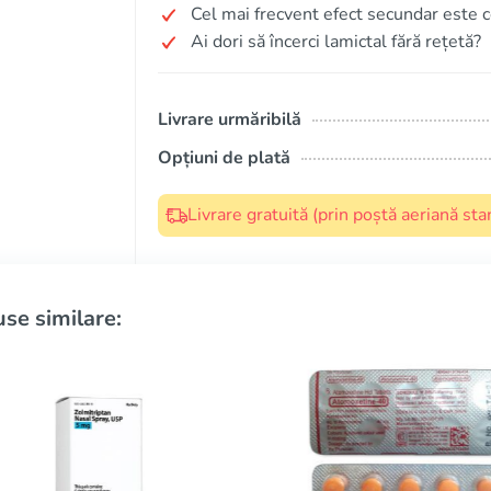
Cel mai frecvent efect secundar este c
Ai dori să încerci lamictal fără rețetă?
Livrare urmăribilă
Opțiuni de plată
Livrare gratuită (prin poștă aeriană s
se similare: