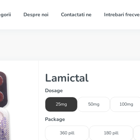
gorii
Despre noi
Contactati ne
Intrebari frecv
Lamictal
Dosage
25mg
50mg
100mg
Package
360 pill
180 pill