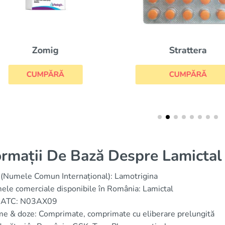
Zomig
Strattera
CUMPĂRĂ
CUMPĂRĂ
ormații De Bază Despre Lamictal
(Numele Comun Internațional): Lamotrigina
le comerciale disponibile în România: Lamictal
 ATC: N03AX09
e & doze: Comprimate, comprimate cu eliberare prelungită