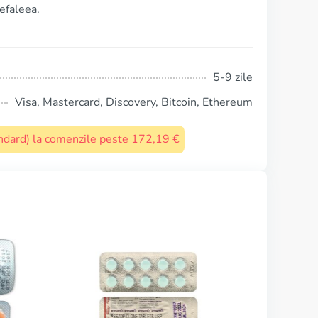
efaleea.
5-9 zile
Visa, Mastercard, Discovery, Bitcoin, Ethereum
tandard) la comenzile peste 172,19 €