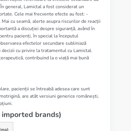
n general, Lamictal a fost considerat un
tate. Cele mai frecvente efecte au fost: -
Mai cu seamă, alerte asupra riscurilor de reacții
rtantă a discuției despre siguranță, având în
entru pacienți, în special la începutul
 observarea efectelor secundare subliniază
decizii cu privire la tratamentul cu Lamictal.
terapeutică, contribuind la o viață mai bună
lare, pacienții se întreabă adesea care sunt
amotrigină, are atât versiuni generice românești,
pțiuni.
 imported brands)
 (mg)