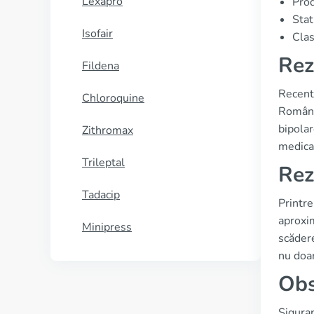
Lexapro
Prod
Sta
Isofair
Clas
Rez
Fildena
Recent,
Chloroquine
România
bipolar
Zithromax
medica
Trileptal
Rez
Tadacip
Printre
aproxim
Minipress
scădere
nu doar
Obs
Siguran