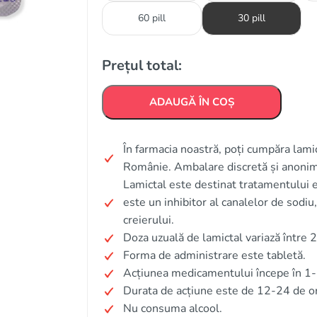
60 pill
30 pill
Prețul total:
ADAUGĂ ÎN COȘ
În farmacia noastră, poți cumpăra lamict
Românie. Ambalare discretă și anonim
Lamictal este destinat tratamentului e
este un inhibitor al canalelor de sodiu, 
creierului.
Doza uzuală de lamictal variază între 2
Forma de administrare este tabletă.
Acțiunea medicamentului începe în 1-
Durata de acțiune este de 12-24 de o
Nu consuma alcool.