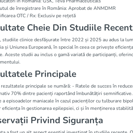
ucători în România: GSK, Teva Pharmaceuticals
tutul de înregistrare în România: Aprobat de ANMDMR
ificarea OTC / Rx: Exclusiv pe rețetă
ultate Cheie Din Studiile Recen
 studiile clinice desfășurate între 2022 și 2025 au adus la lum
 și Uniunea Europeană, în special în ceea ce privește eficiența 
e. Aceste studii au inclus o gamă variată de participanți, oferi
mentului.
ultatele Principale
 rezultatele principale se numără: - Ratele de succes în reducer
ativ 70% dintre pacienți raportând îmbunătățiri semnificative.
 a episoadelor maniacale în cazul pacienților cu tulburare bipol
 eficiența în gestionarea epilepsiei, ci și în menținerea stabilit
ervații Privind Siguranța
ța a fost un alt aspect esențial investigat în studiile recente. 