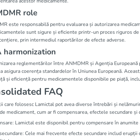
entarea acestor medicamente.
DMR role
 este responsabilă pentru evaluarea și autorizarea medicamen
camentele sunt sigure și eficiente printr-un proces riguros d
cențiere, prin intermediul raportărilor de efecte adverse.
 harmonization
izarea reglementărilor între ANMDMR și Agenția Europeană 
a asigura coerența standardelor în Uniunea Europeană. Aceasta 
ță și eficiență pentru medicamentele disponibile pe piață, incl
solidated FAQ
ii care folosesc Lamictal pot avea diverse întrebări și nelămurir
de medicament, cum ar fi compensarea, efectele secundare și d
are: Lamictal este disponibil pentru compensare în anumite con
secundare: Cele mai frecvente efecte secundare includ erupții 