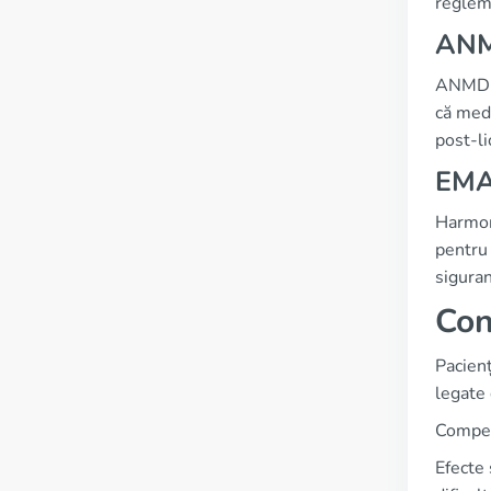
reglem
ANM
ANMDMR
că medi
post-li
EMA
Harmon
pentru 
siguran
Con
Pacienț
legate 
Compens
Efecte 