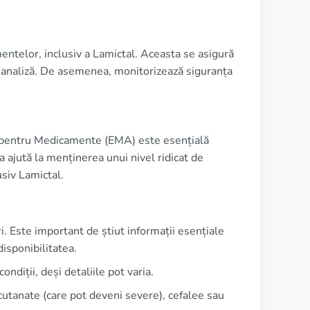
telor, inclusiv a Lamictal. Aceasta se asigură
e analiză. De asemenea, monitorizează siguranța
pentru Medicamente (EMA) este esențială
ajută la menținerea unui nivel ridicat de
usiv Lamictal.
i. Este important de știut informații esențiale
isponibilitatea.
diții, deși detaliile pot varia.
cutanate (care pot deveni severe), cefalee sau