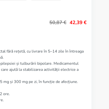
50,87
€
42,39
€
al fără rețetă, cu livrare în 5–14 zile în întreaga
ă.
pilepsiei și tulburării bipolare. Medicamentul
care ajută la stabilizarea activității electrice a
5 mg și 300 mg pe zi, în funcție de afecțiune.
2 ore.
re.