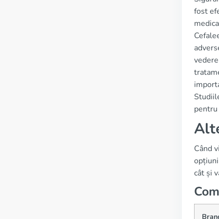
fost ef
medicam
Cefalee
advers
vedere 
tratame
importa
Studiil
pentru 
Alt
Când vi
opțiuni
cât și 
Comp
Bran