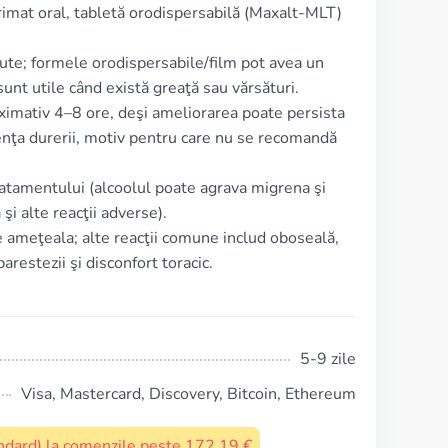
imat oral, tabletă orodispersabilă (Maxalt‑MLT)
ute; formele orodispersabile/film pot avea un
unt utile când există greaţă sau vărsături.
roximativ 4–8 ore, deşi ameliorarea poate persista
enţa durerii, motiv pentru care nu se recomandă
ratamentului (alcoolul poate agrava migrena şi
i alte reacţii adverse).
e ameţeala; alte reacţii comune includ oboseală,
arestezii şi disconfort toracic.
5-9 zile
Visa, Mastercard, Discovery, Bitcoin, Ethereum
tandard) la comenzile peste 172,19 €