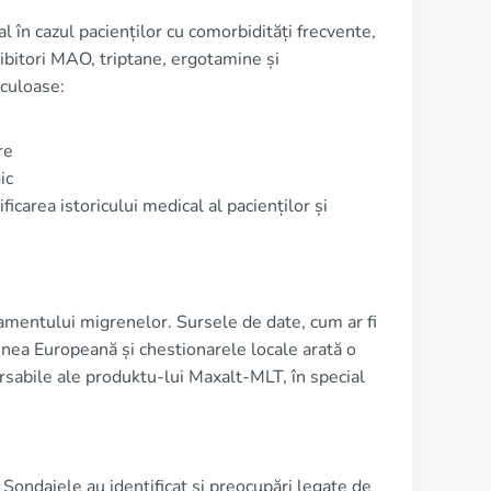
 în cazul pacienților cu comorbidități frecvente,
bitori MAO, triptane, ergotamine și
iculoase:
re
ic
ficarea istoricului medical al pacienților și
tamentului migrenelor. Sursele de date, cum ar fi
iunea Europeană și chestionarele locale arată o
ersabile ale produktu-lui Maxalt-MLT, în special
 Sondajele au identificat și preocupări legate de