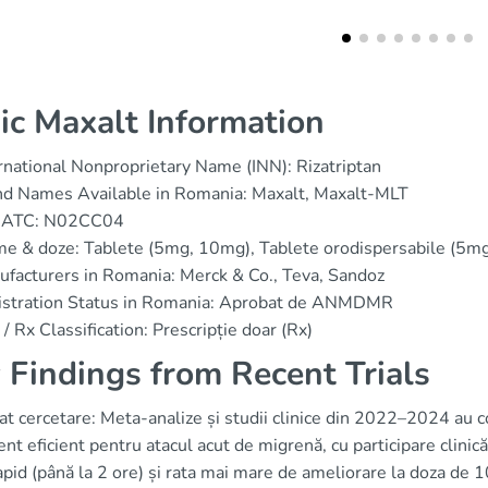
ic Maxalt Information
rnational Nonproprietary Name (INN): Rizatriptan
nd Names Available in Romania: Maxalt, Maxalt-MLT
 ATC: N02CC04
e & doze: Tablete (5mg, 10mg), Tablete orodispersabile (5m
facturers in Romania: Merck & Co., Teva, Sandoz
istration Status in Romania: Aprobat de ANMDMR
/ Rx Classification: Prescripție doar (Rx)
 Findings from Recent Trials
 cercetare: Meta-analize și studii clinice din 2022–2024 au cons
nt eficient pentru atacul acut de migrenă, cu participare clini
rapid (până la 2 ore) și rata mai mare de ameliorare la doza de 