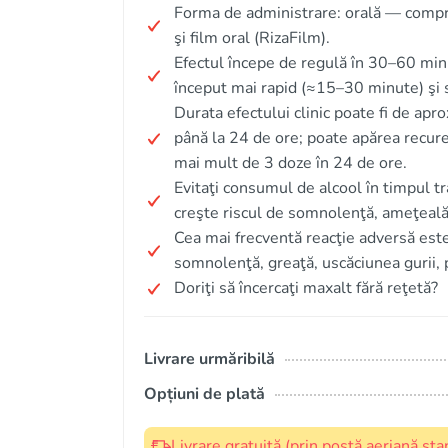
Forma de administrare: orală — compr
şi film oral (RizaFilm).
Efectul începe de regulă în 30–60 min
început mai rapid (≈15–30 minute) şi s
Durata efectului clinic poate fi de ap
până la 24 de ore; poate apărea recur
mai mult de 3 doze în 24 de ore.
Evitaţi consumul de alcool în timpul t
creşte riscul de somnolenţă, ameţeală ş
Cea mai frecventă reacţie adversă est
somnolenţă, greaţă, uscăciunea gurii, p
Doriţi să încercaţi maxalt fără reţetă?
Livrare urmăribilă
Opțiuni de plată
Livrare gratuită (prin poștă aeriană s