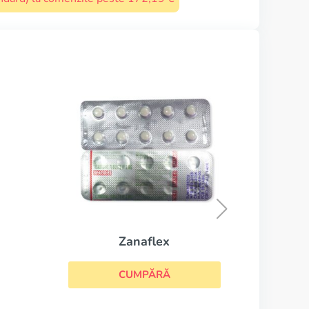
Imitrex
CUMPĂRĂ