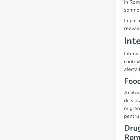
În Româ
somnol
Implica
reevalu
Int
Interac
context
afecta 
Food
Analiza
de viaț
migrena
pentru 
Drug
Rom