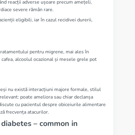
rtând reacții adverse ușoare precum amețeli,
diace severe rămân rare.
ții eligibili, iar în cazul recidivei durerii,
 tratamentului pentru migrene, mai ales în
 cafea, alcoolul ocazional și mesele grele pot
deși nu există interacțiuni majore formale, stilul
relevant: poate ameliora sau chiar declanșa
 discute cu pacientul despre obiceiurile alimentare
ză frecvența atacurilor.
, diabetes – common in