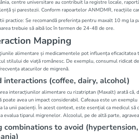
nia, centre universitare au contribuit la registre locale, rapo
ență și parestezii. Conform rapoartelor ANMDMR, reacțiile car
tii practice: Se recomandă preferința pentru maxalt 10 mg la pacien
area trebuie să aibă loc în termen de 24-48 de ore.
eraction Mapping
țiunile alimentare și medicamentele pot influența eficacitatea
ul stilului de viață românesc. De exemplu, consumul ridicat de
frecvența atacurilor de migrenă.
 interactions (coffee, dairy, alcohol)
rea interacțiunilor alimentare cu rizatriptan (Maxalt) arată că, 
ă poate avea un impact considerabil. Cafeaua este un exemplu 
 la unii pacienți. În acest context, este esențial ca medicul să
a evalua tiparul migrenelor. Alcoolul, pe de altă parte, agravea
 combinations to avoid (hypertension
ania)