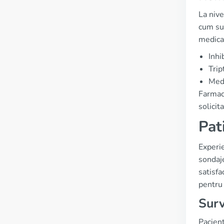
La nive
cum su
medica
Inhi
Trip
Medi
Farmaci
solicit
Pat
Experie
sondaje
satisfa
pentru 
Surv
Pacienț