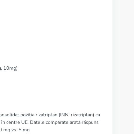
g, 10mg)
olidat poziția rizatriptan (INN: rizatriptan) ca
că în centre UE. Datele comparate arată răspuns
10 mg vs. 5 mg.