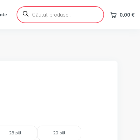
Products
search
ente
0,00
€
28 pill
20 pill