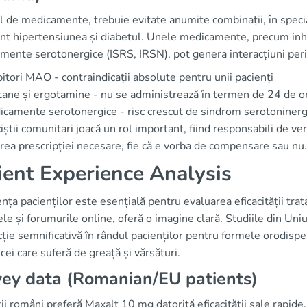
l de medicamente, trebuie evitate anumite combinații, în special
nt hipertensiunea și diabetul. Unele medicamente, precum inhi
mente serotonergice (ISRS, IRSN), pot genera interacțiuni per
bitori MAO - contraindicații absolute pentru unii pacienți
tane și ergotamine - nu se administrează în termen de 24 de o
camente serotonergice - risc crescut de sindrom serotoninerg
știi comunitari joacă un rol important, fiind responsabili de veri
area prescripției necesare, fie că e vorba de compensare sau nu.
ient Experience Analysis
nța pacienților este esențială pentru evaluarea eficacității tra
le și forumurile online, oferă o imagine clară. Studiile din Un
cție semnificativă în rândul pacienților pentru formele orodisp
cei care suferă de greață și vărsături.
ey data (Romanian/EU patients)
ii români preferă Maxalt 10 mg datorită eficacității sale rapide.