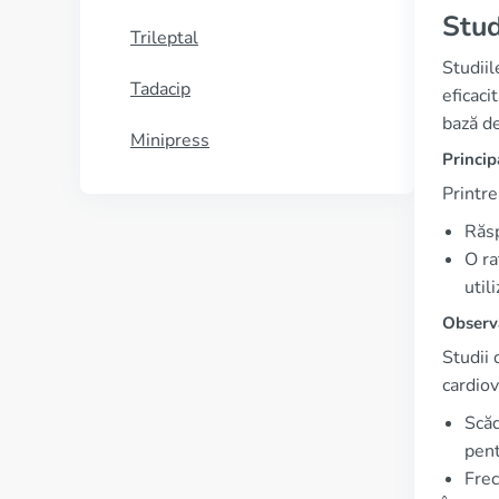
Stud
Trileptal
Studiil
Tadacip
eficaci
bază de
Minipress
Princip
Printre
Răsp
O ra
util
Observa
Studii 
cardiov
Scăd
pent
Frec