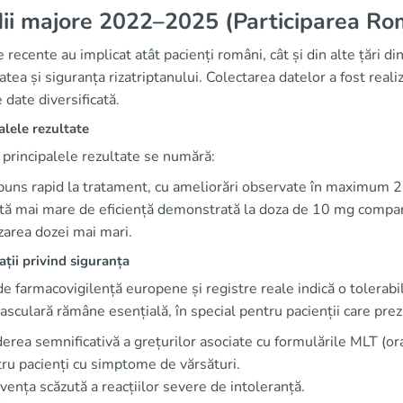
ii majore 2022–2025 (Participarea Rom
e recente au implicat atât pacienți români, cât și din alte țări
tatea și siguranța rizatriptanului. Colectarea datelor a fost real
 date diversificată.
alele rezultate
 principalele rezultate se numără:
uns rapid la tratament, cu ameliorări observate în maximum 2 
tă mai mare de eficiență demonstrată la doza de 10 mg compara
izarea dozei mai mari.
ții privind siguranța
de farmacovigilență europene și registre reale indică o tolerab
asculară rămâne esențială, în special pentru pacienții care prezin
erea semnificativă a grețurilor asociate cu formulările MLT (ora
ru pacienți cu simptome de vărsături.
vența scăzută a reacțiilor severe de intoleranță.