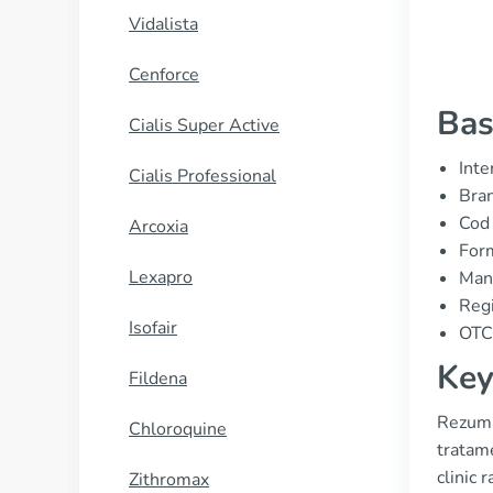
Vidalista
Cenforce
Bas
Cialis Super Active
Inte
Cialis Professional
Bra
Cod
Arcoxia
Form
Lexapro
Manu
Reg
Isofair
OTC 
Key
Fildena
Rezumat
Chloroquine
tratame
clinic 
Zithromax