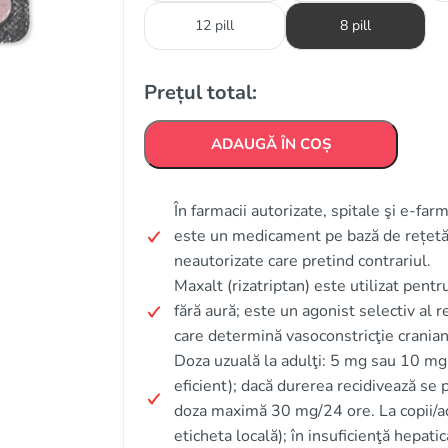
12 pill
8 pill
Prețul total:
ADAUGĂ ÎN COȘ
În farmacii autorizate, spitale şi e-far
este un medicament pe bază de rețetă 
neautorizate care pretind contrariul.
Maxalt (rizatriptan) este utilizat pent
fără aură; este un agonist selectiv al
care determină vasoconstricţie cranian
Doza uzuală la adulţi: 5 mg sau 10 mg 
eficient); dacă durerea recidivează se 
doza maximă 30 mg/24 ore. La copii/ado
eticheta locală); în insuficienţă hepat