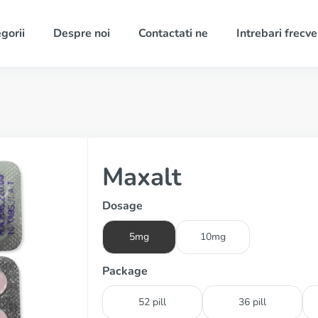
gorii
Despre noi
Contactati ne
Intrebari frecv
Maxalt
Dosage
5mg
10mg
Package
52 pill
36 pill