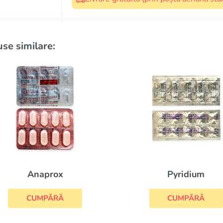
se similare:
Zanaflex
Pyridium
CUMPĂRĂ
CUMPĂRĂ