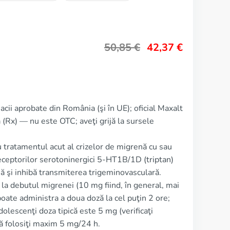
50,85
€
42,37
€
macii aprobate din România (şi în UE); oficial Maxalt
(Rx) — nu este OTC; aveţi grijă la sursele
ru tratamentul acut al crizelor de migrenă cu sau
 receptorilor serotoninergici 5‑HT1B/1D (triptan)
ă şi inhibă transmiterea trigeminovasculară.
la debutul migrenei (10 mg fiind, în general, mai
poate administra a doua doză la cel puţin 2 ore;
lescenţi doza tipică este 5 mg (verificaţi
ică folosiţi maxim 5 mg/24 h.