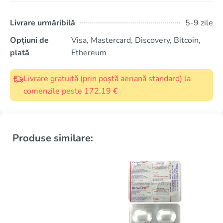
Livrare urmăribilă
5-9 zile
Opțiuni de
Visa, Mastercard, Discovery, Bitcoin,
plată
Ethereum
Livrare gratuită (prin poștă aeriană standard) la
comenzile peste 172,19 €
Produse similare: