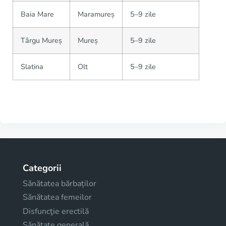
Baia Mare
Maramureș
5–9 zile
Târgu Mureș
Mureș
5–9 zile
Slatina
Olt
5–9 zile
Categorii
Sănătatea bărbaților
Sănătatea femeilor
Disfuncţie erectilă
Sănătate generală