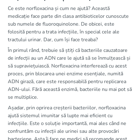
Ce este norfloxacina și cum ne ajută? Această
medicație face parte din clasa antibioticelor cunoscute
sub numele de fluoroquinolone. De obicei, este
folosită pentru a trata infecțiile, în special cele ale
tractului urinar. Dar, cum își face treaba?
În primul rând, trebuie să știți că bacteriile cauzatoare
de infecții au un ADN care le ajută să se înmulțească și
să supraviețuiască. Norfloxacina interferează cu acest
proces, prin blocarea unei enzime esențiale, numită
ADN girază, care este responsabilă pentru replicarea
ADN-ului. Fără această enzimă, bacteriile nu mai pot să
se multiplice.
Așadar, prin oprirea creșterii bacteriilor, norfloxacina
ajută sistemul imunitar să lupte mai eficient cu
infecțiile. Este o soluție importantă, mai ales când ne
confruntăm cu infecții ale urinei sau alte provocări
bacteriene. Asta îi face pe medici să recomande acest