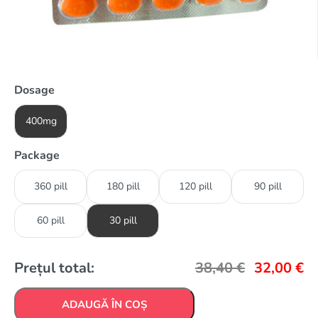
Dosage
400mg
Package
360 pill
180 pill
120 pill
90 pill
60 pill
30 pill
Prețul total:
38,40
€
32,00
€
ADAUGĂ ÎN COȘ