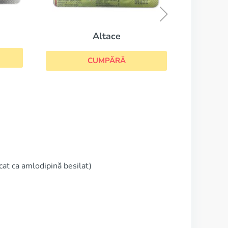
CUMPĂRĂ
ltace
MPĂRĂ
at ca amlodipină besilat)