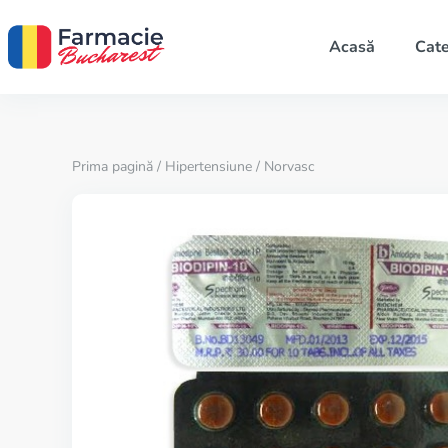
Acasă
Cate
Prima pagină
/
Hipertensiune
/ Norvasc