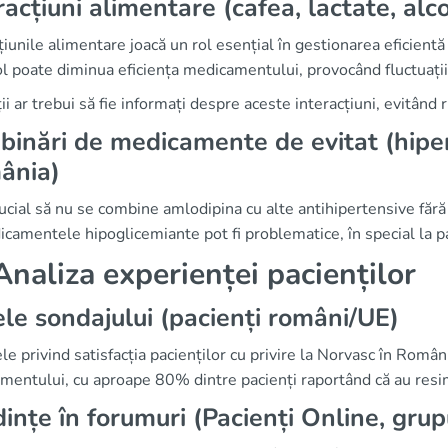
racțiuni alimentare (cafea, lactate, alc
țiunile alimentare joacă un rol esențial în gestionarea eficien
ol poate diminua eficiența medicamentului, provocând fluctuații 
ii ar trebui să fie informați despre aceste interacțiuni, evitând
inări de medicamente de evitat (hiper
ânia)
ucial să nu se combine amlodipina cu alte antihipertensive făr
camentele hipoglicemiante pot fi problematice, în special la pac
naliza experienței pacienților
le sondajului (pacienți români/UE)
le privind satisfacția pacienților cu privire la Norvasc în Români
mentului, cu aproape 80% dintre pacienți raportând că au resi
ințe în forumuri (Pacienți Online, gru