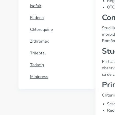
Reg
Isofair
OTC 
Con
Fildena
Studiil
Chloroquine
morbidi
România
Zithromax
Stu
Trileptal
Partici
Tadacip
observa
sa de c
Minipress
Pri
Criteri
Scăd
Redu