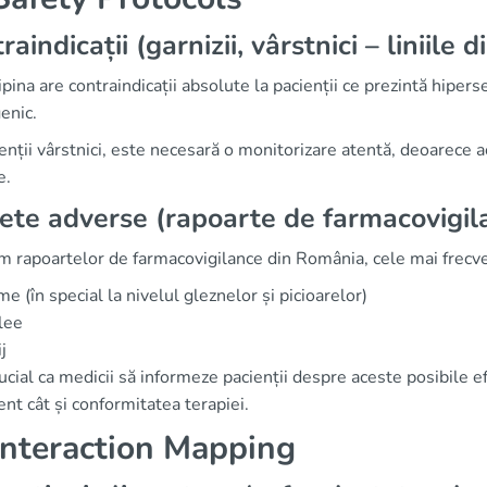
raindicații (garnizii, vârstnici – liniile
ina are contraindicații absolute la pacienții ce prezintă hipers
enic.
enții vârstnici, este necesară o monitorizare atentă, deoarece a
e.
ete adverse (rapoarte de farmacovigi
m rapoartelor de farmacovigilance din România, cele mai frecve
e (în special la nivelul gleznelor și picioarelor)
lee
j
ucial ca medicii să informeze pacienții despre aceste posibile e
nt cât și conformitatea terapiei.
nteraction Mapping