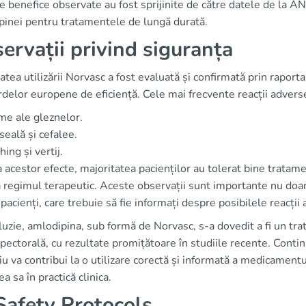
e benefice observate au fost sprijinite de către datele de la A
pinei pentru tratamentele de lungă durată.
ervații privind siguranța
atea utilizării Norvasc a fost evaluată și confirmată prin rapo
delor europene de eficiență. Cele mai frecvente reacții adverse
e ale gleznelor.
eală și cefalee.
hing și vertij.
a acestor efecte, majoritatea pacienților au tolerat bine tratam
 regimul terapeutic. Aceste observații sunt importante nu doar p
pacienți, care trebuie să fie informați despre posibilele reacții
luzie, amlodipina, sub formă de Norvasc, s-a dovedit a fi un tra
pectorală, cu rezultate promițătoare în studiile recente. Contin
 va contribui la o utilizare corectă și informată a medicamentu
ea sa în practică clinica.
afety Protocols