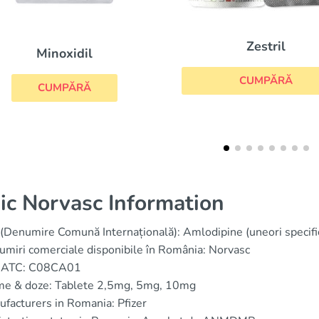
Zestril
A
CUMPĂRĂ
CU
ic Norvasc Information
(Denumire Comună Internațională): Amlodipine (uneori specific
miri comerciale disponibile în România: Norvasc
 ATC: C08CA01
me & doze: Tablete 2,5mg, 5mg, 10mg
facturers in Romania: Pfizer