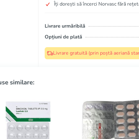
Îți dorești să încerci Norvasc fără rețet
Livrare urmăribilă
Opțiuni de plată
Livrare gratuită (prin poștă aeriană s
se similare: