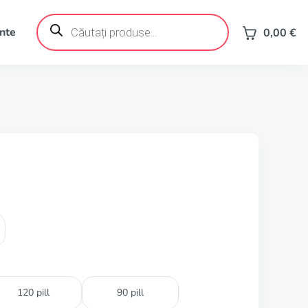
Products
search
ente
0,00
€
120 pill
90 pill