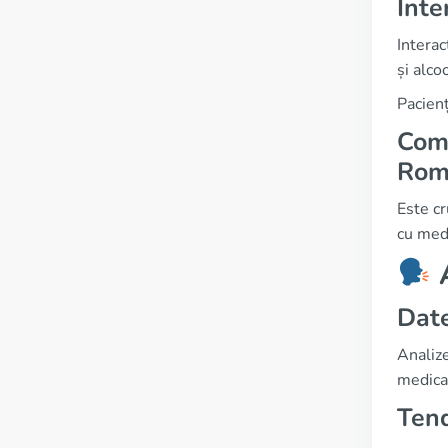
Inte
Interac
și alco
Pacienț
Comb
Rom
Este cr
cu medi
A
Date
Analize
medica
Tend