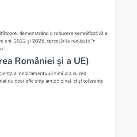
mițătoare, demonstrând o reducere semnificativă a
re anii 2022 și 2025, cercetările realizate în
ce.
rea României și a UE)
iciență a medicamentului similară cu cea
at nu doar eficiența amlodipinei, ci și toleranța