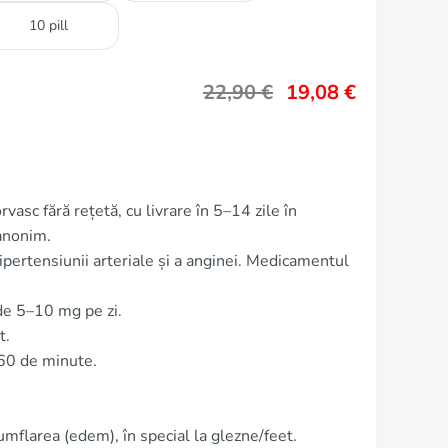
10 pill
22,90
€
19,08
€
vasc fără rețetă, cu livrare în 5–14 zile în
anonim.
ipertensiunii arteriale și a anginei. Medicamentul
.
de 5–10 mg pe zi.
t.
60 de minute.
mflarea (edem), în special la glezne/feet.