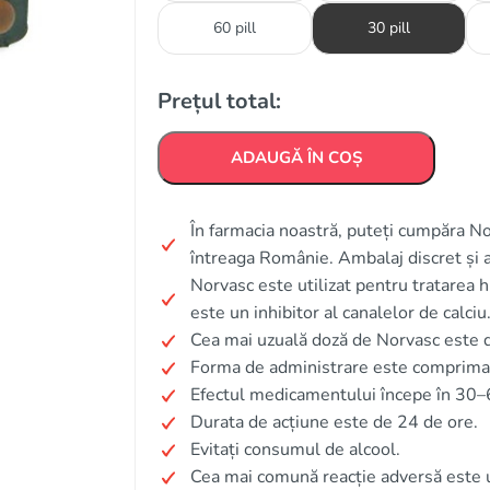
60 pill
30 pill
Prețul total:
ADAUGĂ ÎN COȘ
În farmacia noastră, puteți cumpăra Nor
întreaga Românie. Ambalaj discret și 
Norvasc este utilizat pentru tratarea h
este un inhibitor al canalelor de calciu
Cea mai uzuală doză de Norvasc este 
Forma de administrare este comprima
Efectul medicamentului începe în 30–
Durata de acțiune este de 24 de ore.
Evitați consumul de alcool.
Cea mai comună reacție adversă este u