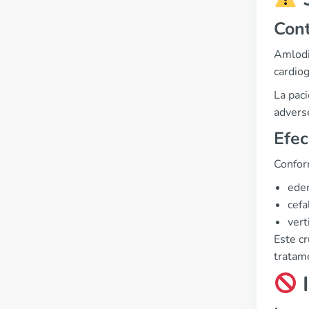
Cont
Amlodip
cardiog
La paci
advers
Efec
Confor
edem
cefa
verti
Este cr
tratame
I