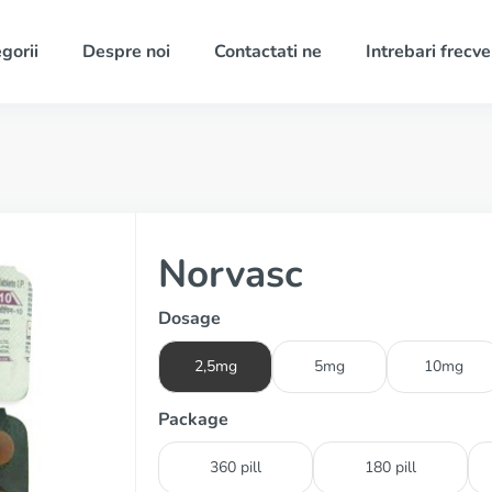
gorii
Despre noi
Contactati ne
Intrebari frecv
Norvasc
Dosage
2,5mg
5mg
10mg
Package
360 pill
180 pill