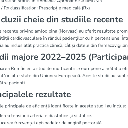
istration status in Romania: Aprobat de ANMDMR
/ Rx classification: Prescripție medicală (Rx)
cluzii cheie din studiile recente
e recente privind amlodipina (Norvasc) au oferit rezultate pro
tății cardiovasculare în rândul pacienților cu hipertensiune. Înt
 au inclus atât practica clinică, cât și datele din farmacovigilan
dii majore 2022–2025 (Participa
parea României la studiile multicentrice europene a arătat o ef
tă în alte state din Uniunea Europeană. Aceste studii au sublini
ătre pacienți.
ncipalele rezultate
ile principale de eficiență identificate în aceste studii au inclus:
erea tensiunii arteriale diastolice și sistolice.
cerea frecvenței episoadelor de angină pectorală.