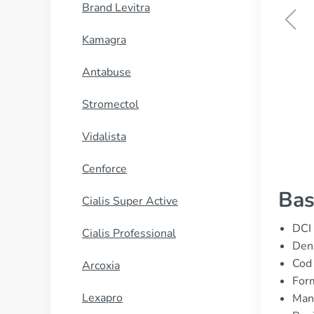
Brand Levitra
Kamagra
Minoxidil
Antabuse
CUMPĂRĂ
Stromectol
Vidalista
Cenforce
Bas
Cialis Super Active
DCI 
Cialis Professional
Denu
Cod
Arcoxia
For
Lexapro
Manu