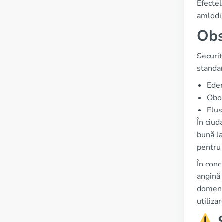
Efectel
amlodi
Obs
Securit
standar
Edem
Obos
Flus
În ciud
bună la
pentru 
În conc
angină 
domeniu
utilizar
S