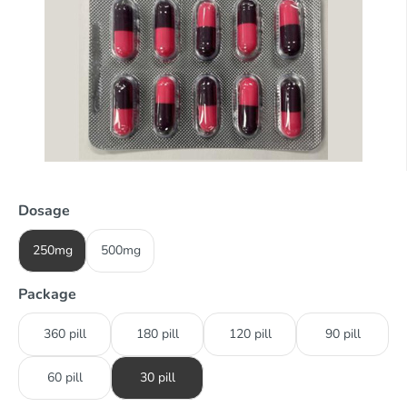
Dosage
250mg
500mg
Package
360 pill
180 pill
120 pill
90 pill
60 pill
30 pill