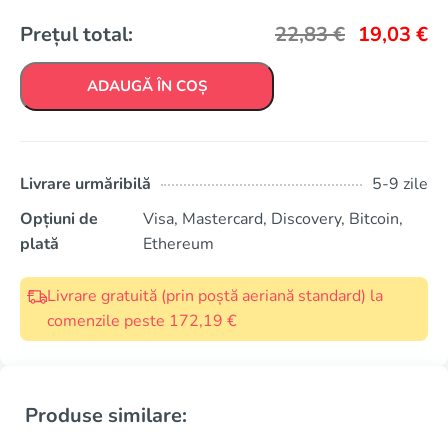
Prețul total:
22,83
€
19,03
€
ADAUGĂ ÎN COȘ
Livrare urmăribilă
5-9 zile
Opțiuni de
Visa, Mastercard, Discovery, Bitcoin,
plată
Ethereum
Livrare gratuită (prin poștă aeriană standard) la
comenzile peste 172,19 €
Produse similare: