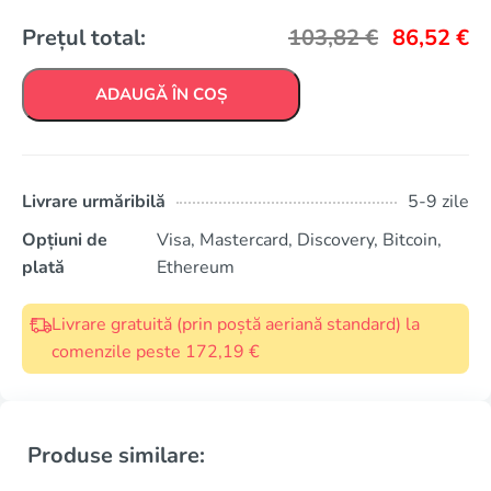
Prețul total:
103,82
€
86,52
€
ADAUGĂ ÎN COȘ
Livrare urmăribilă
5-9 zile
Opțiuni de
Visa, Mastercard, Discovery, Bitcoin,
plată
Ethereum
Livrare gratuită (prin poștă aeriană standard) la
comenzile peste 172,19 €
Produse similare: