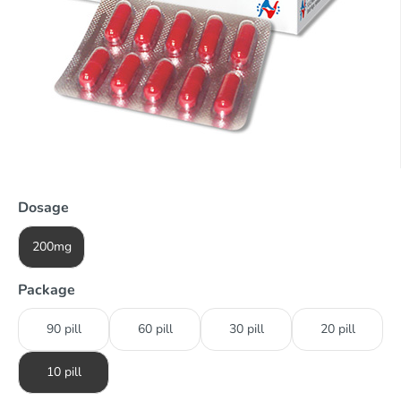
Dosage
200mg
Package
90 pill
60 pill
30 pill
20 pill
10 pill