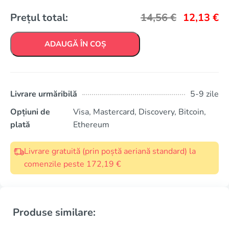
Prețul total:
14,56
€
12,13
€
ADAUGĂ ÎN COȘ
Livrare urmăribilă
5-9 zile
Opțiuni de
Visa, Mastercard, Discovery, Bitcoin,
plată
Ethereum
Livrare gratuită (prin poștă aeriană standard) la
comenzile peste 172,19 €
Produse similare: