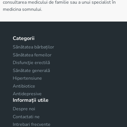
consultarea medicului de familie sau a unui specialist în
medicina somnului.
Categorii
Sănătatea bărbaților
Sănătatea femeilor
Disfuncţie erectilă
Sănătate generală
Hipertensiune
Antibiotice
Antidepresive
Informații utile
Despre noi
Contactati ne
Intrebari frecvente