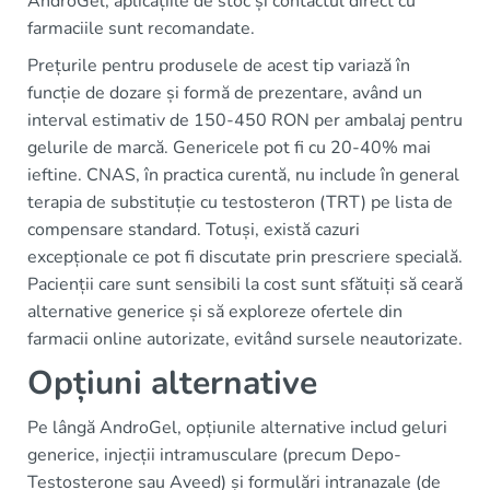
AndroGel, aplicațiile de stoc și contactul direct cu
farmaciile sunt recomandate.
Prețurile pentru produsele de acest tip variază în
funcție de dozare și formă de prezentare, având un
interval estimativ de 150-450 RON per ambalaj pentru
gelurile de marcă. Genericele pot fi cu 20-40% mai
ieftine. CNAS, în practica curentă, nu include în general
terapia de substituție cu testosteron (TRT) pe lista de
compensare standard. Totuși, există cazuri
excepționale ce pot fi discutate prin prescriere specială.
Pacienții care sunt sensibili la cost sunt sfătuiți să ceară
alternative generice și să exploreze ofertele din
farmacii online autorizate, evitând sursele neautorizate.
Opțiuni alternative
Pe lângă AndroGel, opțiunile alternative includ geluri
generice, injecții intramusculare (precum Depo-
Testosterone sau Aveed) și formulări intranazale (de