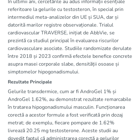
În ultimii ani, cercetările au adus informații esențiale
referitoare la gelurile cu testosteron, în special prin
intermediul meta-analizelor din UE și SUA, dar și
datorită marilor registre observaționale. Trialul
cardiovascular TRAVERSE, inițiat de AbbVie, se
prezintă ca studiul principal în evaluarea riscurilor
cardiovasculare asociate. Studiile randomizate derulate
între 2018 și 2023 confirmă efectele benefice concrete
asupra masei corporale slabe, densității osoase și
simptomelor hipogonadismului.
Rezultate Principale
Gelurile transdermice, cum ar fi AndroGel 1% și
AndroGel 1.62%, au demonstrat rezultate remarcabile
în tratarea hipogonadismului masculin. Funcționarea
corectă a acestor formule a fost verificată prin dozaj
metrat; de exemplu, fiecare pompare de 1.62%
livrează 20.25 mg testosterone. Aceste studii au
dovedit faptul că administrarea corectă a gelurilor