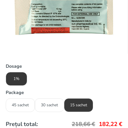
Dosage
1%
Package
45 sachet
30 sachet
15 sachet
Prețul total:
218,66
€
182,22
€