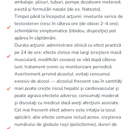
ambalaje: plicuri, tuburi, pompe dozatoare metered;
există şi formulări nazale (de ex. Natesto).
Timpul până la începutul acţiunii: nivelurile serice de
testosteron cresc în câteva ore (de obicei 2–4 ore);
schimbările simptomatice (libidou, dispoziţie) pot
apărea în săptămâni.
Durata acţiunii: administrare zilnică cu efect practică
pe 24 de ore; efecte clinice mai largi (creştere masă
musculară, modificări osoase) se văd după câteva
luni; tratament cronic cu monitorizare periodică.
Avertisment privind alcoolul: evitați consumul
excesiv de alcool — alcoolul frecvent sau în cantităţi
mari poate crește riscul hepatic şi cardiovascular şi
poate agrava efectele adverse; consumaţi moderat
şi discutaţi cu medicul dacă aveţi afecţiuni asociate.
Cel mai frecvent efect advers este iritaţia la locul
aplicării; alte efecte comune includ acnee, creşterea
numărului de globule roşii (policitemie), dureri de