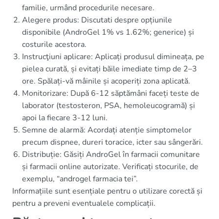
familie, urmând procedurile necesare.
Alegere produs: Discutati despre opțiunile
disponibile (AndroGel 1% vs 1.62%; generice) și
costurile acestora.
Instrucţiuni aplicare: Aplicați produsul dimineața, pe
pielea curată, și evitați băile imediate timp de 2–3
ore. Spălați-vă mâinile și acoperiți zona aplicată.
Monitorizare: După 6-12 săptămâni faceți teste de
laborator (testosteron, PSA, hemoleucogramă) și
apoi la fiecare 3-12 luni.
Semne de alarmă: Acordați atenție simptomelor
precum dispnee, dureri toracice, icter sau sângerări.
Distribuție: Găsiți AndroGel în farmacii comunitare
și farmacii online autorizate. Verificați stocurile, de
exemplu, “androgel farmacia tei”.
Informațiile sunt esențiale pentru o utilizare corectă și
pentru a preveni eventualele complicații.