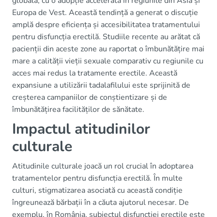
globală, cu o adopție accelerată în regiunile din Asia și
Europa de Vest. Această tendință a generat o discuție
amplă despre eficiența și accesibilitatea tratamentului
pentru disfuncția erectilă. Studiile recente au arătat că
pacienții din aceste zone au raportat o îmbunătățire mai
mare a calității vieții sexuale comparativ cu regiunile cu
acces mai redus la tratamente erectile. Această
expansiune a utilizării tadalafilului este sprijinită de
creșterea campaniilor de conștientizare și de
îmbunătățirea facilităților de sănătate.
Impactul atitudinilor
culturale
Atitudinile culturale joacă un rol crucial în adoptarea
tratamentelor pentru disfuncția erectilă. În multe
culturi, stigmatizarea asociată cu această condiție
îngreunează bărbații în a căuta ajutorul necesar. De
exemplu, în România, subiectul disfuncției erectile este