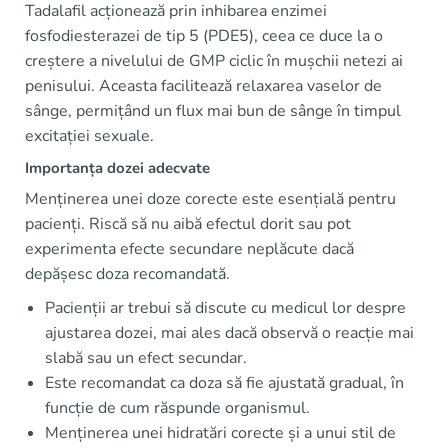
Tadalafil acționează prin inhibarea enzimei
fosfodiesterazei de tip 5 (PDE5), ceea ce duce la o
creștere a nivelului de GMP ciclic în mușchii netezi ai
penisului. Aceasta facilitează relaxarea vaselor de
sânge, permițând un flux mai bun de sânge în timpul
excitației sexuale.
Importanța dozei adecvate
Menținerea unei doze corecte este esențială pentru
pacienți. Riscă să nu aibă efectul dorit sau pot
experimenta efecte secundare neplăcute dacă
depășesc doza recomandată.
Pacienții ar trebui să discute cu medicul lor despre
ajustarea dozei, mai ales dacă observă o reacție mai
slabă sau un efect secundar.
Este recomandat ca doza să fie ajustată gradual, în
funcție de cum răspunde organismul.
Menținerea unei hidratări corecte și a unui stil de