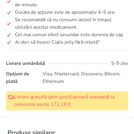
de minute.
Durata de acțiune este de aproximativ 4–5 ore.
Se recomandă să nu consumi alcool în timpul
utilizării acestui medicament.
Cel mai comun efect secundar este durerea de cap.
Ai dori să încerci Cialis jelly fără rețetă?
Livrare urmăribilă
5-9 zile
Opțiuni de
Visa, Mastercard, Discovery, Bitcoin,
plată
Ethereum
Livrare gratuită (prin poștă aeriană standard) la
comenzile peste 172,19 €
Produse similare: