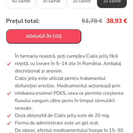
60 sachet
30 sachet
20 sachet
10 sachet
Prețul total:
51,78
€
38,93
€
ADAUGĂ ÎN COȘ
În farmacia noastră, poți cumpăra Cialis jelly fără
rețetă, cu livrare în 5–14 zile în România. Ambalaj
discreționat și anonim.
Cialis jelly este utilizat pentru tratamentul
disfuncției erectile. Medicamentul acționează prin
inhibarea enzimei PDE5, ceea ce permite creșterea
fluxului sanguin către penis în timpul stimulării
sexuale.
Doza obișnuită de Cialis jelly este de 20 mg.
Forma de administrare este un gel oral.
De obicei, efectul medicamentului începe în 15–30