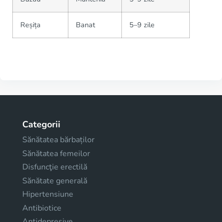
Reșița
Banat
5–9 zile
Categorii
Sănătatea bărbaților
Sănătatea femeilor
Disfuncţie erectilă
Sănătate generală
Hipertensiune
Antibiotice
Antidepresive