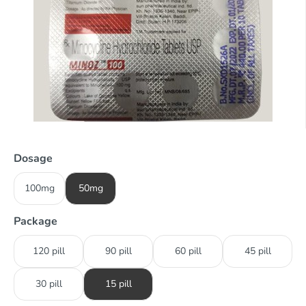
Dosage
100mg
50mg
Package
120 pill
90 pill
60 pill
45 pill
30 pill
15 pill