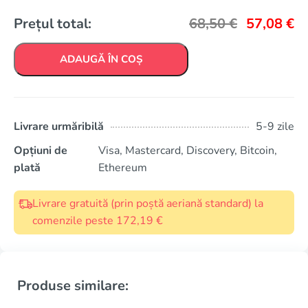
Prețul total:
68,50
€
57,08
€
ADAUGĂ ÎN COȘ
Livrare urmăribilă
5-9 zile
Opțiuni de
Visa, Mastercard, Discovery, Bitcoin,
plată
Ethereum
Livrare gratuită (prin poștă aeriană standard) la
comenzile peste 172,19 €
Produse similare: