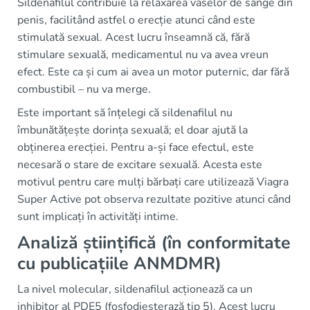
Sildenafilul contribuie la relaxarea vaselor de sânge din
penis, facilitând astfel o erecție atunci când este
stimulată sexual. Acest lucru înseamnă că, fără
stimulare sexuală, medicamentul nu va avea vreun
efect. Este ca și cum ai avea un motor puternic, dar fără
combustibil – nu va merge.
Este important să înțelegi că sildenafilul nu
îmbunătățește dorința sexuală; el doar ajută la
obținerea erecției. Pentru a-și face efectul, este
necesară o stare de excitare sexuală. Acesta este
motivul pentru care mulți bărbați care utilizează Viagra
Super Active pot observa rezultate pozitive atunci când
sunt implicați în activități intime.
Analiză științifică (în conformitate
cu publicațiile ANMDMR)
La nivel molecular, sildenafilul acționează ca un
inhibitor al PDE5 (fosfodiesterază tip 5). Acest lucru