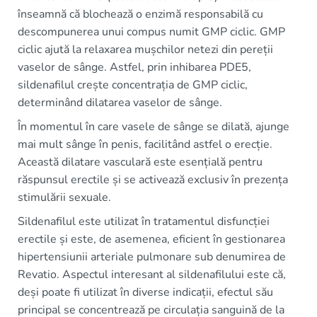
înseamnă că blochează o enzimă responsabilă cu
descompunerea unui compus numit GMP ciclic. GMP
ciclic ajută la relaxarea mușchilor netezi din pereții
vaselor de sânge. Astfel, prin inhibarea PDE5,
sildenafilul crește concentrația de GMP ciclic,
determinând dilatarea vaselor de sânge.
În momentul în care vasele de sânge se dilată, ajunge
mai mult sânge în penis, facilitând astfel o erecție.
Această dilatare vasculară este esențială pentru
răspunsul erectile și se activează exclusiv în prezența
stimulării sexuale.
Sildenafilul este utilizat în tratamentul disfuncției
erectile și este, de asemenea, eficient în gestionarea
hipertensiunii arteriale pulmonare sub denumirea de
Revatio. Aspectul interesant al sildenafilului este că,
deși poate fi utilizat în diverse indicații, efectul său
principal se concentrează pe circulația sanguină de la