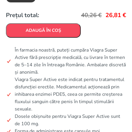
Prețul total:
40,26
€
26,81
€
ADAUGĂ ÎN COȘ
În farmacia noastră, puteți cumpăra Viagra Super
Active fără prescripție medicală, cu livrare în termen
de 5–14 zile în întreaga Românie. Ambalare discretă
și anonimă.
Viagra Super Active este indicat pentru tratamentul
disfuncției erectile. Medicamentul acționează prin
inhibarea enzimei PDE5, ceea ce permite creșterea
fluxului sanguin către penis în timpul stimulării
sexuale.
Dosele obișnuite pentru Viagra Super Active sunt
de 100 mg.
Forma de administrare este capsule moi.