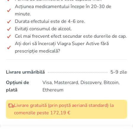
Acțiunea medicamentului începe în 20-30 de
minute.
Durata efectului este de 4-6 ore.
Evitați consumul de alcool.
Cel mai frecvent efect secundar este durerile de cap.
Ați dori să încercați Viagra Super Active fără
prescripție medicală?
Livrare urmăribilă
5-9 zile
Opțiuni de
Visa, Mastercard, Discovery, Bitcoin,
plată
Ethereum
Livrare gratuită (prin poștă aeriană standard) la
comenzile peste 172,19 €