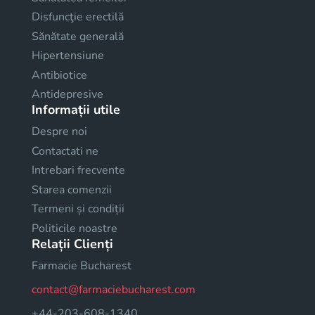
Disfuncţie erectilă
Sănătate generală
Hipertensiune
Antibiotice
Antidepresive
Informații utile
Despre noi
Contactati ne
Intrebari frecvente
Starea comenzii
Termeni și condiții
Politicile noastre
Relații Clienți
Farmacie Bucharest
contact@farmaciebucharest.com
+44-203-608-1340